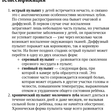
острый пульпит
у детей встречается нечасто, и связано
это с анатомическими особенностями молочных зубов.
По степени распространения она бывает очаговой и
диффузной. В первом случае очаг воспаления
затрагивает лишь небольшую часть пульпы, но учитывая
быстрое развитие заболевания у детей, он практически
не успевает проявиться — уже через несколько часов
возникает воспаление окружающих тканей. Диффузный
пульпит поражает как коронковую, так и корневую
части. На более поздних стадиях острый пульпит может
перейти в одну из двух опасных форм:
серозный пульпит
— развивается при скоплении
серозного экссудата в пульпе;
гнойный пульпит
— следующая фаза, при
которой в камере зуба образуется гной. Это
состояние часто сопровождается ноющей болью,
которая может отдавать в другие участки головы и
челюсти, повышением температуры, выраженным
отеком и ухудшением общего состояния ребёнка.
хронический пульпит молочного зуба
может длиться в
течение нескольких дней и даже месяцев, не вызывая
сильной боли у ребёнка, пока не начнётся обострение.
Хроническая форма пульпита чаще всего развивается