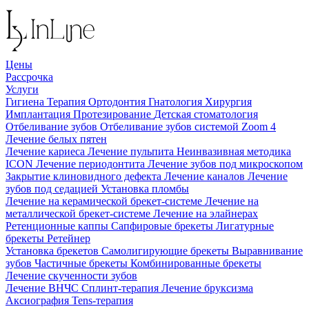
Цены
Рассрочка
Услуги
Гигиена
Терапия
Ортодонтия
Гнатология
Хирургия
Имплантация
Протезирование
Детская стоматология
Отбеливание зубов
Отбеливание зубов системой Zoom 4
Лечение белых пятен
Лечение кариеса
Лечение пульпита
Неинвазивная методика
ICON
Лечение периодонтита
Лечение зубов под микроскопом
Закрытие клиновидного дефекта
Лечение каналов
Лечение
зубов под седацией
Установка пломбы
Лечение на керамической брекет-системе
Лечение на
металлической брекет-системе
Лечение на элайнерах
Ретенционные каппы
Сапфировые брекеты
Лигатурные
брекеты
Ретейнер
Установка брекетов
Самолигирующие брекеты
Выравнивание
зубов
Частичные брекеты
Комбинированные брекеты
Лечение скученности зубов
Лечение ВНЧС
Сплинт-терапия
Лечение бруксизма
Аксиография
Tens-терапия