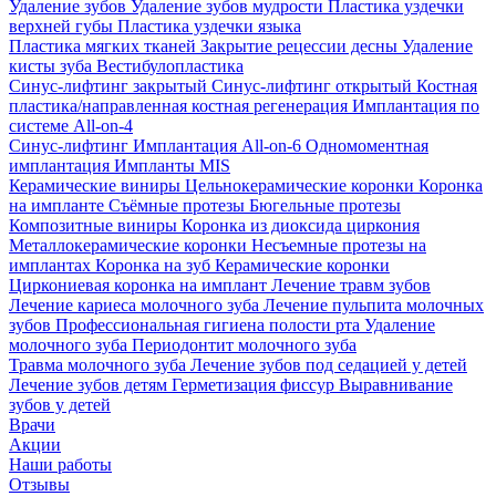
Удаление зубов
Удаление зубов мудрости
Пластика уздечки
верхней губы
Пластика уздечки языка
Пластика мягких тканей
Закрытие рецессии десны
Удаление
кисты зуба
Вестибулопластика
Синус-лифтинг закрытый
Синус-лифтинг открытый
Костная
пластика/направленная костная регенерация
Имплантация по
системе All-on-4
Синус-лифтинг
Имплантация All-on-6
Одномоментная
имплантация
Импланты MIS
Керамические виниры
Цельнокерамические коронки
Коронка
на импланте
Съёмные протезы
Бюгельные протезы
Композитные виниры
Коронка из диоксида циркония
Металлокерамические коронки
Несъемные протезы на
имплантах
Коронка на зуб
Керамические коронки
Циркониевая коронка на имплант
Лечение травм зубов
Лечение кариеса молочного зуба
Лечение пульпита молочных
зубов
Профессиональная гигиена полости рта
Удаление
молочного зуба
Периодонтит молочного зуба
Травма молочного зуба
Лечение зубов под седацией у детей
Лечение зубов детям
Герметизация фиссур
Выравнивание
зубов у детей
Врачи
Акции
Наши работы
Отзывы