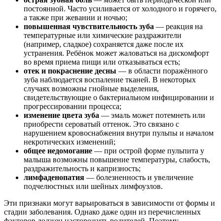
постоянной. Часто усиливается от холодного и горячего,
а также при жевании и ночью;
повышенная чувствительность зуба
— реакция на
температурные или химические раздражители
(например, сладкое) сохраняется даже после их
устранения. Ребёнок может жаловаться на дискомфорт
во время приема пищи или отказываться есть;
отек и покраснение десны
— в области поражённого
зуба наблюдается воспаление тканей. В некоторых
случаях возможны гнойные выделения,
свидетельствующие о бактериальном инфицировании и
прогрессировании процесса;
изменение цвета зуба
— эмаль может потемнеть или
приобрести сероватый оттенок. Это связано с
нарушением кровоснабжения внутри пульпы и началом
некротических изменений;
общее недомогание
— при острой форме пульпита у
малыша возможны повышение температуры, слабость,
раздражительность и капризность;
лимфаденопатия
— болезненность и увеличение
подчелюстных или шейных лимфоузлов.
Эти признаки могут варьироваться в зависимости от формы и
стадии заболевания. Однако даже один из перечисленных
факторов должен насторожить родителей. Поэтому