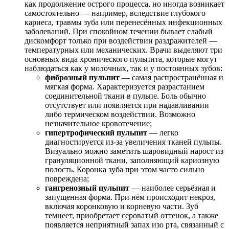
как продолжение острого процесса, но иногда возникает
самостоятельно — например, вследствие глубокого
кариеса, травмы зуба или перенесённых инфекционных
заболеваний. При спокойном течении бывает слабый
дискомфорт только при воздействии раздражителей —
температурных или механических. Врачи выделяют три
основных вида хронического пульпита, которые могут
наблюдаться как у молочных, так и у постоянных зубов:
фиброзный пульпит
— самая распространённая и
мягкая форма. Характеризуется разрастанием
соединительной ткани в пульпе. Боль обычно
отсутствует или появляется при надавливании
либо термическом воздействии. Возможно
незначительное кровотечение;
гипертрофический пульпит
— легко
диагностируется из-за увеличения тканей пульпы.
Визуально можно заметить шаровидный нарост из
грануляционной ткани, заполняющий кариозную
полость. Коронка зуба при этом часто сильно
повреждена;
гангренозный пульпит
— наиболее серьёзная и
запущенная форма. При нём происходит некроз,
включая коронковую и корневую части. Зуб
темнеет, приобретает сероватый оттенок, а также
появляется неприятный запах изо рта, связанный с