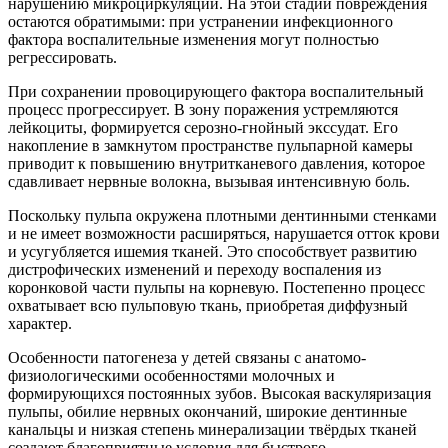
нарушению микроциркуляции. На этой стадии повреждения
остаются обратимыми: при устранении инфекционного
фактора воспалительные изменения могут полностью
регрессировать.
При сохранении провоцирующего фактора воспалительный
процесс прогрессирует. В зону поражения устремляются
лейкоциты, формируется серозно-гнойный экссудат. Его
накопление в замкнутом пространстве пульпарной камеры
приводит к повышению внутритканевого давления, которое
сдавливает нервные волокна, вызывая интенсивную боль.
Поскольку пульпа окружена плотными дентинными стенками
и не имеет возможности расширяться, нарушается отток крови
и усугубляется ишемия тканей. Это способствует развитию
дистрофических изменений и переходу воспаления из
коронковой части пульпы на корневую. Постепенно процесс
охватывает всю пульповую ткань, приобретая диффузный
характер.
Особенности патогенеза у детей связаны с анатомо-
физиологическими особенностями молочных и
формирующихся постоянных зубов. Высокая васкуляризация
пульпы, обилие нервных окончаний, широкие дентинные
канальцы и низкая степень минерализации твёрдых тканей
создают благоприятные условия для быстрого