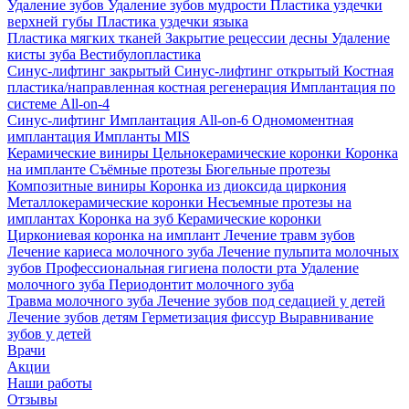
Удаление зубов
Удаление зубов мудрости
Пластика уздечки
верхней губы
Пластика уздечки языка
Пластика мягких тканей
Закрытие рецессии десны
Удаление
кисты зуба
Вестибулопластика
Синус-лифтинг закрытый
Синус-лифтинг открытый
Костная
пластика/направленная костная регенерация
Имплантация по
системе All-on-4
Синус-лифтинг
Имплантация All-on-6
Одномоментная
имплантация
Импланты MIS
Керамические виниры
Цельнокерамические коронки
Коронка
на импланте
Съёмные протезы
Бюгельные протезы
Композитные виниры
Коронка из диоксида циркония
Металлокерамические коронки
Несъемные протезы на
имплантах
Коронка на зуб
Керамические коронки
Циркониевая коронка на имплант
Лечение травм зубов
Лечение кариеса молочного зуба
Лечение пульпита молочных
зубов
Профессиональная гигиена полости рта
Удаление
молочного зуба
Периодонтит молочного зуба
Травма молочного зуба
Лечение зубов под седацией у детей
Лечение зубов детям
Герметизация фиссур
Выравнивание
зубов у детей
Врачи
Акции
Наши работы
Отзывы