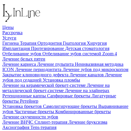
Цены
Рассрочка
Услуги
Гигиена
Терапия
Ортодонтия
Гнатология
Хирургия
Имплантация
Протезирование
Детская стоматология
Отбеливание зубов
Отбеливание зубов системой Zoom 4
Лечение белых пятен
Лечение кариеса
Лечение пульпита
Неинвазивная методика
ICON
Лечение периодонтита
Лечение зубов под микроскопом
Закрытие клиновидного дефекта
Лечение каналов
Лечение
зубов под седацией
Установка пломбы
Лечение на керамической брекет-системе
Лечение на
металлической брекет-системе
Лечение на элайнерах
Ретенционные каппы
Сапфировые брекеты
Лигатурные
брекеты
Ретейнер
Установка брекетов
Самолигирующие брекеты
Выравнивание
зубов
Частичные брекеты
Комбинированные брекеты
Лечение скученности зубов
Лечение ВНЧС
Сплинт-терапия
Лечение бруксизма
Аксиография
Tens-терапия