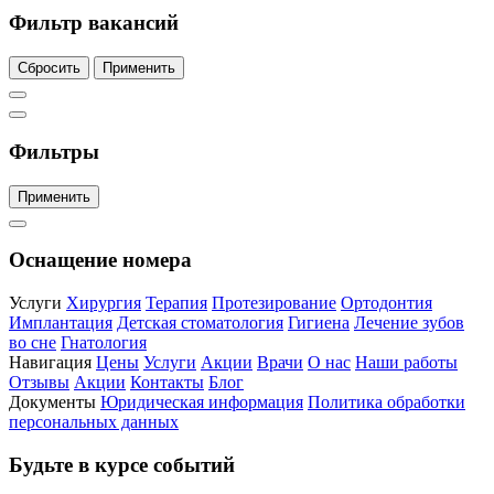
Фильтр вакансий
Сбросить
Применить
Фильтры
Применить
Оснащение номера
Услуги
Хирургия
Терапия
Протезирование
Ортодонтия
Имплантация
Детская стоматология
Гигиена
Лечение зубов
во сне
Гнатология
Навигация
Цены
Услуги
Акции
Врачи
О нас
Наши работы
Отзывы
Акции
Контакты
Блог
Документы
Юридическая информация
Политика обработки
персональных данных
Будьте в курсе событий