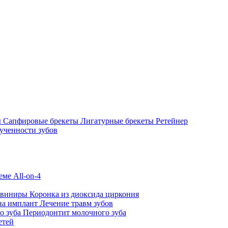
ы
Сапфировые брекеты
Лигатурные брекеты
Ретейнер
ученности зубов
ме All-on-4
 виниры
Коронка из диоксида циркония
на имплант
Лечение травм зубов
о зуба
Периодонтит молочного зуба
етей