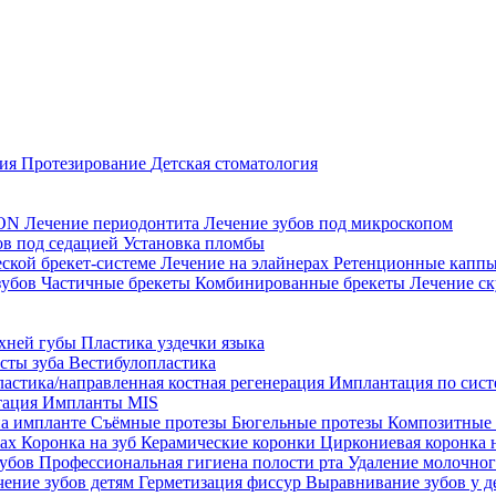
ция
Протезирование
Детская стоматология
CON
Лечение периодонтита
Лечение зубов под микроскопом
ов под седацией
Установка пломбы
еской брекет-системе
Лечение на элайнерах
Ретенционные капп
зубов
Частичные брекеты
Комбинированные брекеты
Лечение ск
рхней губы
Пластика уздечки языка
исты зуба
Вестибулопластика
ластика/направленная костная регенерация
Имплантация по систе
тация
Импланты MIS
на импланте
Съёмные протезы
Бюгельные протезы
Композитные
тах
Коронка на зуб
Керамические коронки
Циркониевая коронка 
зубов
Профессиональная гигиена полости рта
Удаление молочног
чение зубов детям
Герметизация фиссур
Выравнивание зубов у д