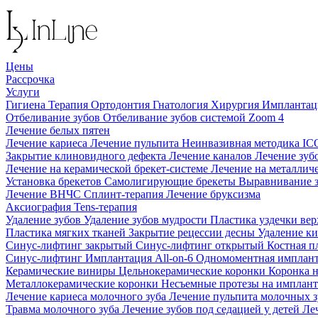
Цены
Рассрочка
Услуги
Гигиена
Терапия
Ортодонтия
Гнатология
Хирургия
Импланта
Отбеливание зубов
Отбеливание зубов системой Zoom 4
Лечение белых пятен
Лечение кариеса
Лечение пульпита
Неинвазивная методика I
Закрытие клиновидного дефекта
Лечение каналов
Лечение зуб
Лечение на керамической брекет-системе
Лечение на металлич
Установка брекетов
Самолигирующие брекеты
Выравнивание 
Лечение ВНЧС
Сплинт-терапия
Лечение бруксизма
Аксиография
Tens-терапия
Удаление зубов
Удаление зубов мудрости
Пластика уздечки ве
Пластика мягких тканей
Закрытие рецессии десны
Удаление к
Синус-лифтинг закрытый
Синус-лифтинг открытый
Костная п
Синус-лифтинг
Имплантация All-on-6
Одномоментная имплан
Керамические виниры
Цельнокерамические коронки
Коронка 
Металлокерамические коронки
Несъемные протезы на имплан
Лечение кариеса молочного зуба
Лечение пульпита молочных 
Травма молочного зуба
Лечение зубов под седацией у детей
Ле