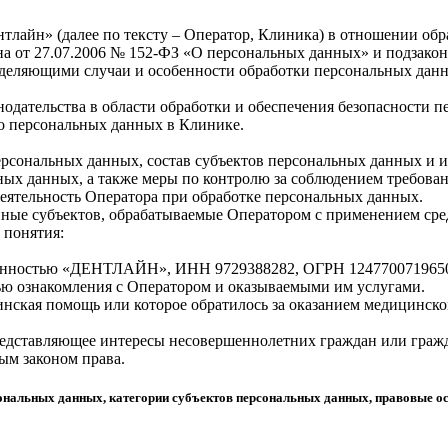
нтлайн» (далее по тексту – Оператор, Клиника) в отношении об
она от 27.07.2006 № 152-ФЗ «О персональных данных» и подзако
деляющими случаи и особенности обработки персональных данн
онодательства в области обработки и обеспечения безопасности 
го персональных данных в Клинике.
рсональных данных, состав субъектов персональных данных и и
ых данных, а также меры по контролю за соблюдением требован
еятельность Оператора при обработке персональных данных.
нные субъектов, обрабатываемые Оператором с применением сред
 понятия:
енностью «ДЕНТЛАЙН», ИНН 9729388282, ОГРН 1247700719650, адр
лью ознакомления с Оператором и оказываемыми им услугами.
цинская помощь или которое обратилось за оказанием медицинско
 представляющее интересы несовершеннолетних граждан или гра
ым законом права.
рсональных данных, категории субъектов персональных данных, правовые о