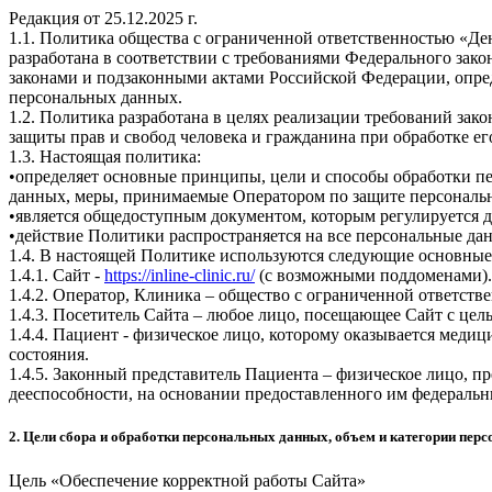
Редакция от 25.12.2025 г.
1.1. Политика общества с ограниченной ответственностью «Де
разработана в соответствии с требованиями Федерального зак
законами и подзаконными актами Российской Федерации, опре
персональных данных.
1.2. Политика разработана в целях реализации требований зак
защиты прав и свобод человека и гражданина при обработке е
1.3. Настоящая политика:
•определяет основные принципы, цели и способы обработки пе
данных, меры, принимаемые Оператором по защите персональн
•является общедоступным документом, которым регулируется д
•действие Политики распространяется на все персональные да
1.4. В настоящей Политике используются следующие основные
1.4.1. Сайт -
https://inline-clinic.ru/
(с возможными поддоменами).
1.4.2. Оператор, Клиника – общество с ограниченной ответств
1.4.3. Посетитель Сайта – любое лицо, посещающее Сайт с це
1.4.4. Пациент - физическое лицо, которому оказывается меди
состояния.
1.4.5. Законный представитель Пациента – физическое лицо,
дееспособности, на основании предоставленного им федеральн
2. Цели сбора и обработки персональных данных, объем и категории пе
Цель «Обеспечение корректной работы Сайта»