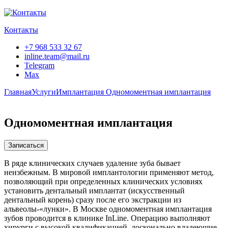
Контакты
+7 968 533 32 67
inline.team@mail.ru
Telegram
Max
Главная
Услуги
Имплантация
Одномоментная имплантация
Одномоментная имплантация
Записаться
В ряде клинических случаев удаление зуба бывает
неизбежным. В мировой имплантологии применяют метод,
позволяющий при определенных клинических условиях
установить дентальный имплантат (искусственный
дентальный корень) сразу после его экстракции из
альвеолы-«лунки». В Москве одномоментная имплантация
зубов проводится в клинике InLine. Операцию выполняют
хирурги с высокой квалификацией, досконально владеющие