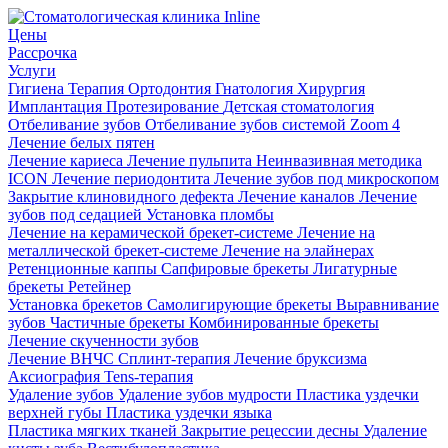
Цены
Рассрочка
Услуги
Гигиена
Терапия
Ортодонтия
Гнатология
Хирургия
Имплантация
Протезирование
Детская стоматология
Отбеливание зубов
Отбеливание зубов системой Zoom 4
Лечение белых пятен
Лечение кариеса
Лечение пульпита
Неинвазивная методика
ICON
Лечение периодонтита
Лечение зубов под микроскопом
Закрытие клиновидного дефекта
Лечение каналов
Лечение
зубов под седацией
Установка пломбы
Лечение на керамической брекет-системе
Лечение на
металлической брекет-системе
Лечение на элайнерах
Ретенционные каппы
Сапфировые брекеты
Лигатурные
брекеты
Ретейнер
Установка брекетов
Самолигирующие брекеты
Выравнивание
зубов
Частичные брекеты
Комбинированные брекеты
Лечение скученности зубов
Лечение ВНЧС
Сплинт-терапия
Лечение бруксизма
Аксиография
Tens-терапия
Удаление зубов
Удаление зубов мудрости
Пластика уздечки
верхней губы
Пластика уздечки языка
Пластика мягких тканей
Закрытие рецессии десны
Удаление