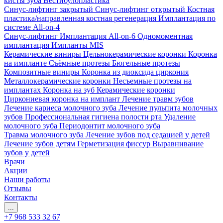
кисты зуба
Вестибулопластика
Синус-лифтинг закрытый
Синус-лифтинг открытый
Костная
пластика/направленная костная регенерация
Имплантация по
системе All-on-4
Синус-лифтинг
Имплантация All-on-6
Одномоментная
имплантация
Импланты MIS
Керамические виниры
Цельнокерамические коронки
Коронка
на импланте
Съёмные протезы
Бюгельные протезы
Композитные виниры
Коронка из диоксида циркония
Металлокерамические коронки
Несъемные протезы на
имплантах
Коронка на зуб
Керамические коронки
Циркониевая коронка на имплант
Лечение травм зубов
Лечение кариеса молочного зуба
Лечение пульпита молочных
зубов
Профессиональная гигиена полости рта
Удаление
молочного зуба
Периодонтит молочного зуба
Травма молочного зуба
Лечение зубов под седацией у детей
Лечение зубов детям
Герметизация фиссур
Выравнивание
зубов у детей
Врачи
Акции
Наши работы
Отзывы
Контакты
...
+7 968 533 32 67