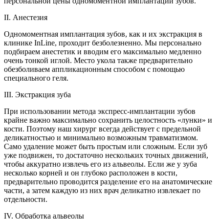
персональной цены одномоментной имплантации зубов.
II. Анестезия
Одномоментная имплантация зубов, как и их экстракция в
клинике InLine, проходит безболезненно. Мы персонально
подбираем анестетик и вводим его максимально медленно
очень тонкой иглой. Место укола также предварительно
обезболиваем аппликационным способом с помощью
специального геля.
III. Экстракция зуба
При использовании метода экспресс-имплантации зубов
крайне важно максимально сохранить целостность «лунки» и
кости. Поэтому наш хирург всегда действует с предельной
деликатностью и минимально возможным травматизмом.
Само удаление может быть простым или сложным. Если зуб
уже подвижен, то достаточно нескольких точных движений,
чтобы аккуратно извлечь его из альвеолы. Если же у зуба
несколько корней и он глубоко расположен в кости,
предварительно проводится разделение его на анатомические
части, а затем каждую из них врач деликатно извлекает по
отдельности.
IV. Обработка альвеолы