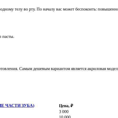
родному телу во рту. По началу вас может беспокоить: повышен
п пасты.
отовления. Самым дешевым вариантом является акриловая модель
Е ЧАСТИ ЗУБА)
Цена, ₽
3 000
10 000