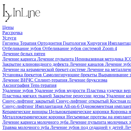
Цены
Рассрочка
Услуги
Гигиена
Терапия
Ортодонтия
Гнатология
Хирургия
Импланта
Отбеливание зубов
Отбеливание зубов системой Zoom 4
Лечение белых пятен
Лечение кариеса
Лечение пульпита
Неинвазивная методика I
Закрытие клиновидного дефекта
Лечение каналов
Лечение зуб
Лечение на керамической брекет-системе
Лечение на металлич
Установка брекетов
Самолигирующие брекеты
Выравнивание 
Лечение ВНЧС
Сплинт-терапия
Лечение бруксизма
Аксиография
Tens-терапия
Удаление зубов
Удаление зубов мудрости
Пластика уздечки ве
Пластика мягких тканей
Закрытие рецессии десны
Удаление к
Синус-лифтинг закрытый
Синус-лифтинг открытый
Костная п
Синус-лифтинг
Имплантация All-on-6
Одномоментная имплан
Керамические виниры
Цельнокерамические коронки
Коронка 
Металлокерамические коронки
Несъемные протезы на имплан
Лечение кариеса молочного зуба
Лечение пульпита молочных 
Травма молочного зуба
Лечение зубов под седацией у детей
Ле