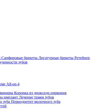
ы
Сапфировые брекеты
Лигатурные брекеты
Ретейнер
ученности зубов
ме All-on-4
 виниры
Коронка из диоксида циркония
на имплант
Лечение травм зубов
о зуба
Периодонтит молочного зуба
етей