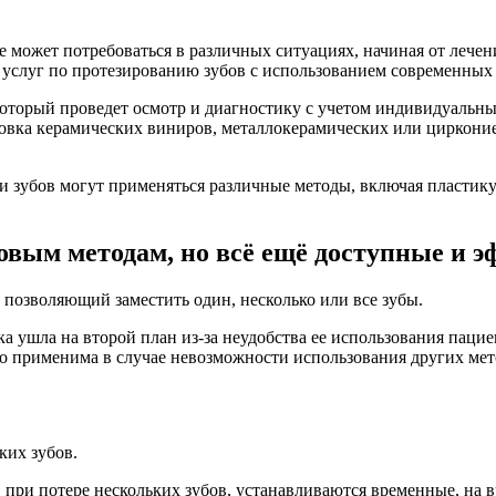
е может потребоваться в различных ситуациях, начиная от лече
р услуг по протезированию зубов с использованием современных
который проведет осмотр и диагностику с учетом индивидуальны
ановка керамических виниров, металлокерамических или циркон
и зубов могут применяться различные методы, включая пластик
овым методам, но всё ещё доступные и 
 позволяющий заместить один, несколько или все зубы.
 ушла на второй план из-за неудобства ее использования пациен
но применима в случае невозможности использования других мето
ких зубов.
при потере нескольких зубов, устанавливаются временные, на в