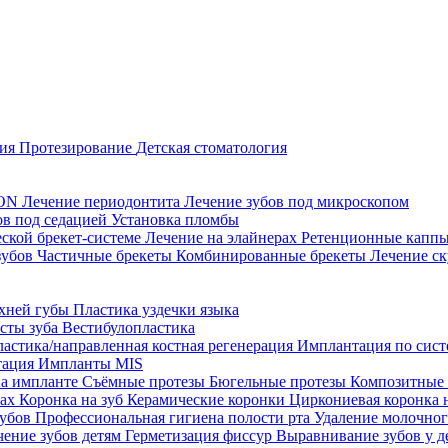
ция
Протезирование
Детская стоматология
CON
Лечение периодонтита
Лечение зубов под микроскопом
ов под седацией
Установка пломбы
еской брекет-системе
Лечение на элайнерах
Ретенционные капп
зубов
Частичные брекеты
Комбинированные брекеты
Лечение ск
рхней губы
Пластика уздечки языка
исты зуба
Вестибулопластика
ластика/направленная костная регенерация
Имплантация по систе
тация
Импланты MIS
на импланте
Съёмные протезы
Бюгельные протезы
Композитные
тах
Коронка на зуб
Керамические коронки
Циркониевая коронка 
зубов
Профессиональная гигиена полости рта
Удаление молочног
чение зубов детям
Герметизация фиссур
Выравнивание зубов у д