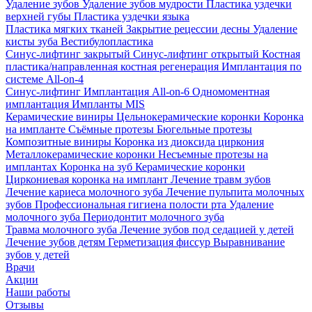
Удаление зубов
Удаление зубов мудрости
Пластика уздечки
верхней губы
Пластика уздечки языка
Пластика мягких тканей
Закрытие рецессии десны
Удаление
кисты зуба
Вестибулопластика
Синус-лифтинг закрытый
Синус-лифтинг открытый
Костная
пластика/направленная костная регенерация
Имплантация по
системе All-on-4
Синус-лифтинг
Имплантация All-on-6
Одномоментная
имплантация
Импланты MIS
Керамические виниры
Цельнокерамические коронки
Коронка
на импланте
Съёмные протезы
Бюгельные протезы
Композитные виниры
Коронка из диоксида циркония
Металлокерамические коронки
Несъемные протезы на
имплантах
Коронка на зуб
Керамические коронки
Циркониевая коронка на имплант
Лечение травм зубов
Лечение кариеса молочного зуба
Лечение пульпита молочных
зубов
Профессиональная гигиена полости рта
Удаление
молочного зуба
Периодонтит молочного зуба
Травма молочного зуба
Лечение зубов под седацией у детей
Лечение зубов детям
Герметизация фиссур
Выравнивание
зубов у детей
Врачи
Акции
Наши работы
Отзывы