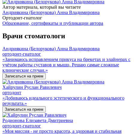
Автор материала, который вы читаете
Андриякина (Белорукова) Анна Владимировна
Ортодонт-гнатолог
Образование, сертификаты и публикации автора
Врачи стоматологи
Андриякина (Белорукова) Анна Владимировна
ортодонт-гнатолог
«Занимаюсь исправлением прикуса на брекетах и элайнерах с
учётом работы суставов и мышц. Решаю самые сложные
клинические случаи.»
Записаться на прием
Хайрулин Руслан Равилевич
ортодонт
«Добиваюсь идеального эстетического и функционального
результата.»
Записаться на прием
Родионова Елизавета Дмитриевна
ортодонт-гнатолог
«Моя миссия - не просто красота, а здоровая и стабильная