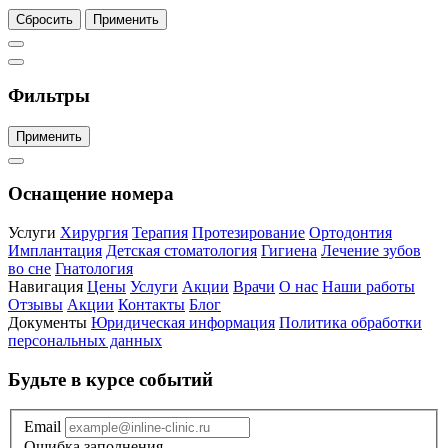
Сбросить
Применить
Фильтры
Применить
Оснащение номера
Услуги
Хирургия
Терапия
Протезирование
Ортодонтия
Имплантация
Детская стоматология
Гигиена
Лечение зубов
во сне
Гнатология
Навигация
Цены
Услуги
Акции
Врачи
О нас
Наши работы
Отзывы
Акции
Контакты
Блог
Документы
Юридическая информация
Политика обработки
персональных данных
Будьте в курсе событий
Email
Ошибка заполнения