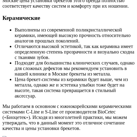
Москве цена установки брекетов этого бренда полностью
соответствует качеству систем и комфорту при их ношении.
Керамические
Выполнены из современной поликристаллической
керамики, имеющей высокую прочность относительно
аналогов прошлых поколений.
Отличаются высокой эстетикой, так как керамика имеет
определенную степень прозрачности и визуально сходна
с тканями зубов.
Подходят для большинства клинических случаев, однако
для сложных дефектов мы рекомендуем установить в
нашей клинике в Москве брекеты из металла.
Цена брекет-системы из керамики будет выше, чем из
металла, однако же и эстетика улыбки тоже будет на
высоте, такая система превращается в стильный
аксессуар.
Мы работаем в основном с южнокорейскими керамическими
системами C-Line и S-Line от производителя BioCetec
(«Биоцетек»). Исходя из многолетней практики, мы можем
утверждать, что в данный момент это отличное сочетание
качества и цены установки брекетов.