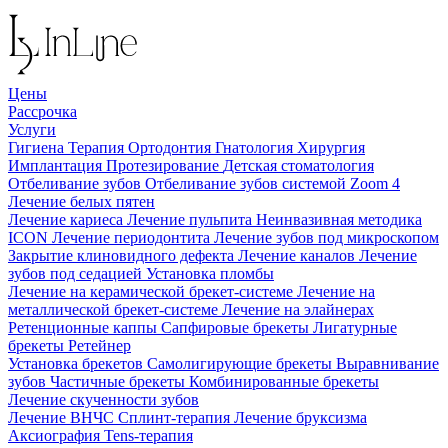
Цены
Рассрочка
Услуги
Гигиена
Терапия
Ортодонтия
Гнатология
Хирургия
Имплантация
Протезирование
Детская стоматология
Отбеливание зубов
Отбеливание зубов системой Zoom 4
Лечение белых пятен
Лечение кариеса
Лечение пульпита
Неинвазивная методика
ICON
Лечение периодонтита
Лечение зубов под микроскопом
Закрытие клиновидного дефекта
Лечение каналов
Лечение
зубов под седацией
Установка пломбы
Лечение на керамической брекет-системе
Лечение на
металлической брекет-системе
Лечение на элайнерах
Ретенционные каппы
Сапфировые брекеты
Лигатурные
брекеты
Ретейнер
Установка брекетов
Самолигирующие брекеты
Выравнивание
зубов
Частичные брекеты
Комбинированные брекеты
Лечение скученности зубов
Лечение ВНЧС
Сплинт-терапия
Лечение бруксизма
Аксиография
Tens-терапия