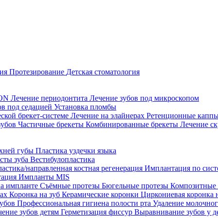
ция
Протезирование
Детская стоматология
CON
Лечение периодонтита
Лечение зубов под микроскопом
ов под седацией
Установка пломбы
еской брекет-системе
Лечение на элайнерах
Ретенционные капп
зубов
Частичные брекеты
Комбинированные брекеты
Лечение ск
рхней губы
Пластика уздечки языка
исты зуба
Вестибулопластика
ластика/направленная костная регенерация
Имплантация по систе
тация
Импланты MIS
на импланте
Съёмные протезы
Бюгельные протезы
Композитные
тах
Коронка на зуб
Керамические коронки
Циркониевая коронка 
зубов
Профессиональная гигиена полости рта
Удаление молочног
чение зубов детям
Герметизация фиссур
Выравнивание зубов у д