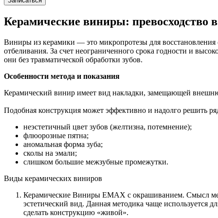
Записаться
Керамические виниры: превосходство в
Виниры из керамики — это микропротезы для восстановления ф
отбеливания. За счет неограниченного срока годности и высо
они без травматической обработки зубов.
Особенности метода и показания
Керамический винир имеет вид накладки, замещающей внешню
Подобная конструкция может эффективно и надолго решить ря
неэстетичный цвет зубов (желтизна, потемнение);
флюорозные пятна;
аномальная форма зуба;
сколы на эмали;
слишком большие межзубные промежутки.
Виды керамических виниров
Керамические Виниры EMAX с окрашиванием. Смысл мето
эстетический вид. Данная методика чаще используется дл
сделать конструкцию «живой».