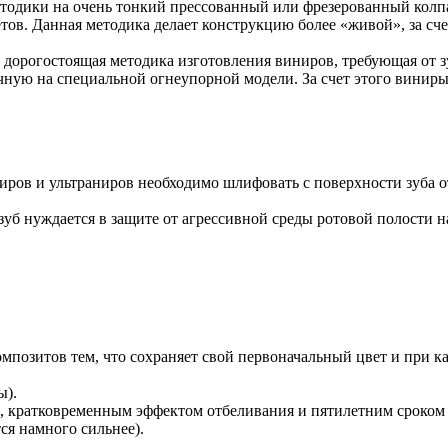
одики на очень тонкий прессованный или фрезерованный колпа
тов. Данная методика делает конструкцию более «живой», за сч
я дорогостоящая методика изготовления виниров, требующая от
учную на специальной огнеупорной модели. За счет этого виниры
ров и ультраниров необходимо шлифовать с поверхности зуба от
уб нуждается в защите от агрессивной среды ротовой полости на
мпозитов тем, что сохраняет свой первоначальный цвет и при к
ы).
и, кратковременным эффектом отбеливания и пятилетним сроко
ся намного сильнее).