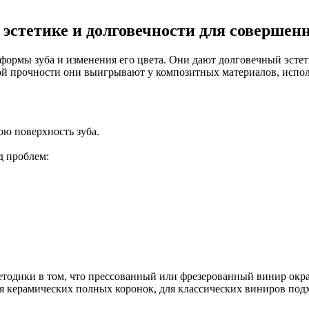
 эстетике и долговечности для совершен
ормы зуба и изменения его цвета. Они дают долговечный эстет
кой прочности они выигрывают у композитных материалов, испол
ю поверхность зуба.
д проблем:
дики в том, что прессованный или фрезерованный винир окра
я керамических полных коронок, для классических виниров подхо