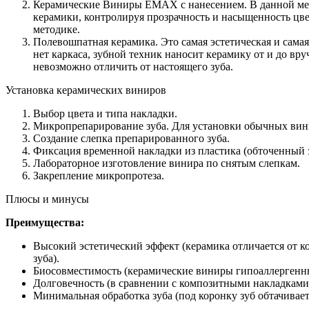
Керамические Виниры EMAX с нанесением. В данной мет
керамики, контролируя прозрачность и насыщенность цве
методике.
Полевошпатная керамика. Это самая эстетическая и сама
нет каркаса, зубной техник наносит керамику от и до вр
невозможно отличить от настоящего зуба.
Установка керамических виниров
Выбор цвета и типа накладки.
Микропрепарирование зуба. Для установки обычных вини
Создание слепка препарированного зуба.
Фиксация временной накладки из пластика (обточенный з
Лабораторное изготовление винира по снятым слепкам.
Закрепление микропротеза.
Плюсы и минусы
Преимущества:
Высокий эстетический эффект (керамика отличается от ко
зуба).
Биосовместимость (керамические виниры гипоаллергенн
Долговечность (в сравнении с композитными накладкам
Минимальная обработка зуба (под коронку зуб обтачивает