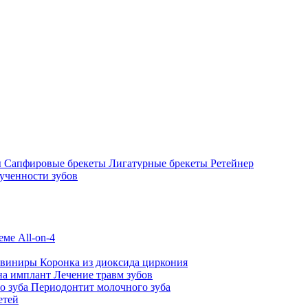
ы
Сапфировые брекеты
Лигатурные брекеты
Ретейнер
ученности зубов
ме All-on-4
 виниры
Коронка из диоксида циркония
на имплант
Лечение травм зубов
о зуба
Периодонтит молочного зуба
етей