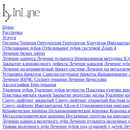
Цены
Рассрочка
Услуги
Гигиена
Терапия
Ортодонтия
Гнатология
Хирургия
Импланта
Отбеливание зубов
Отбеливание зубов системой Zoom 4
Лечение белых пятен
Лечение кариеса
Лечение пульпита
Неинвазивная методика I
Закрытие клиновидного дефекта
Лечение каналов
Лечение зуб
Лечение на керамической брекет-системе
Лечение на металлич
Установка брекетов
Самолигирующие брекеты
Выравнивание 
Лечение ВНЧС
Сплинт-терапия
Лечение бруксизма
Аксиография
Tens-терапия
Удаление зубов
Удаление зубов мудрости
Пластика уздечки ве
Пластика мягких тканей
Закрытие рецессии десны
Удаление к
Синус-лифтинг закрытый
Синус-лифтинг открытый
Костная п
Синус-лифтинг
Имплантация All-on-6
Одномоментная имплан
Керамические виниры
Цельнокерамические коронки
Коронка 
Металлокерамические коронки
Несъемные протезы на имплан
Лечение кариеса молочного зуба
Лечение пульпита молочных 
Травма молочного зуба
Лечение зубов под седацией у детей
Ле