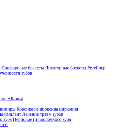
ы
Сапфировые брекеты
Лигатурные брекеты
Ретейнер
ученности зубов
ме All-on-4
 виниры
Коронка из диоксида циркония
на имплант
Лечение травм зубов
о зуба
Периодонтит молочного зуба
етей