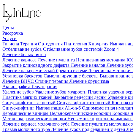
Цены
Рассрочка
Услуги
Гигиена
Терапия
Ортодонтия
Гнатология
Хирургия
Импланта
Отбеливание зубов
Отбеливание зубов системой Zoom 4
Лечение белых пятен
Лечение кариеса
Лечение пульпита
Неинвазивная методика I
Закрытие клиновидного дефекта
Лечение каналов
Лечение зуб
Лечение на керамической брекет-системе
Лечение на металлич
Установка брекетов
Самолигирующие брекеты
Выравнивание 
Лечение ВНЧС
Сплинт-терапия
Лечение бруксизма
Аксиография
Tens-терапия
Удаление зубов
Удаление зубов мудрости
Пластика уздечки ве
Пластика мягких тканей
Закрытие рецессии десны
Удаление к
Синус-лифтинг закрытый
Синус-лифтинг открытый
Костная п
Синус-лифтинг
Имплантация All-on-6
Одномоментная имплан
Керамические виниры
Цельнокерамические коронки
Коронка 
Металлокерамические коронки
Несъемные протезы на имплан
Лечение кариеса молочного зуба
Лечение пульпита молочных 
Травма молочного зуба
Лечение зубов под седацией у детей
Ле