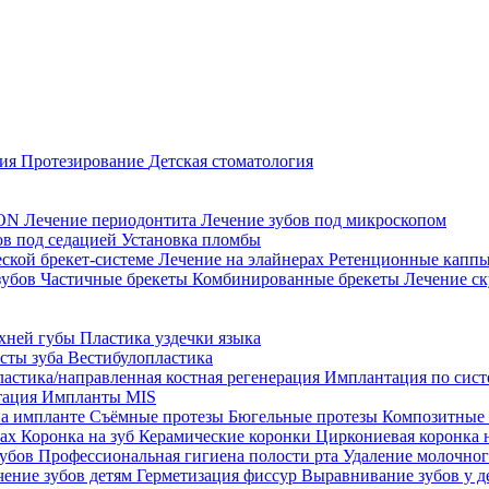
ция
Протезирование
Детская стоматология
CON
Лечение периодонтита
Лечение зубов под микроскопом
ов под седацией
Установка пломбы
еской брекет-системе
Лечение на элайнерах
Ретенционные капп
зубов
Частичные брекеты
Комбинированные брекеты
Лечение ск
рхней губы
Пластика уздечки языка
исты зуба
Вестибулопластика
ластика/направленная костная регенерация
Имплантация по систе
тация
Импланты MIS
на импланте
Съёмные протезы
Бюгельные протезы
Композитные
тах
Коронка на зуб
Керамические коронки
Циркониевая коронка 
зубов
Профессиональная гигиена полости рта
Удаление молочног
чение зубов детям
Герметизация фиссур
Выравнивание зубов у д