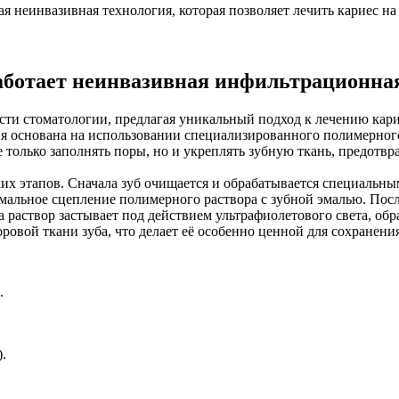
ая неинвазивная технология, которая позволяет лечить кариес на
работает неинвазивная инфильтрационна
асти стоматологии, предлагая уникальный подход к лечению кари
ия основана на использовании специализированного полимерног
 только заполнять поры, но и укреплять зубную ткань, предотвр
их этапов. Сначала зуб очищается и обрабатывается специальным
имальное сцепление полимерного раствора с зубной эмалью. Пос
а раствор застывает под действием ультрафиолетового света, об
ровой ткани зуба, что делает её особенно ценной для сохранени
й.
.