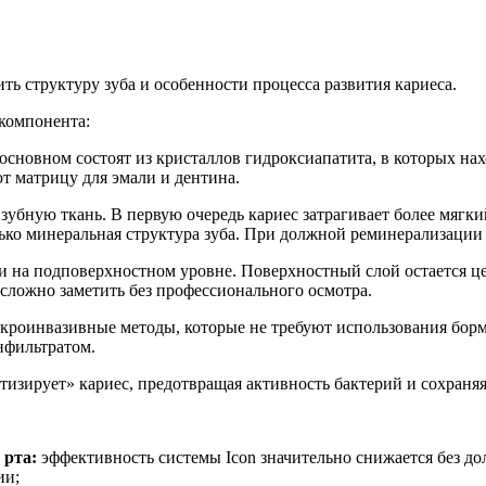
ь структуру зуба и особенности процесса развития кариеса.
 компонента:
основном состоят из кристаллов гидроксиапатита, в которых нах
т матрицу для эмали и дентина.
зубную ткань. В первую очередь кариес затрагивает более мягкий
олько минеральная структура зуба. При должной реминерализаци
ли на подповерхностном уровне. Поверхностный слой остается ц
сложно заметить без профессионального осмотра.
икроинвазивные методы, которые не требуют использования бор
нфильтратом.
етизирует» кариес, предотвращая активность бактерий и сохраняя
 рта:
эффективность системы Icon значительно снижается без 
ии;