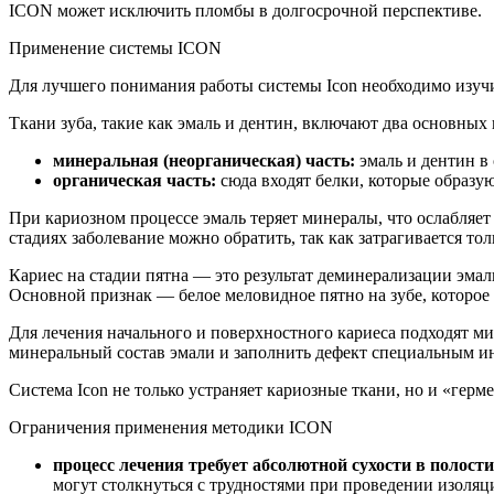
ICON может исключить пломбы в долгосрочной перспективе.
Применение системы ICON
Для лучшего понимания работы системы Icon необходимо изучит
Ткани зуба, такие как эмаль и дентин, включают два основных
минеральная (неорганическая) часть:
эмаль и дентин в 
органическая часть:
сюда входят белки, которые образую
При кариозном процессе эмаль теряет минералы, что ослабляет 
стадиях заболевание можно обратить, так как затрагивается т
Кариес на стадии пятна — это результат деминерализации эма
Основной признак — белое меловидное пятно на зубе, которое 
Для лечения начального и поверхностного кариеса подходят м
минеральный состав эмали и заполнить дефект специальным и
Система Icon не только устраняет кариозные ткани, но и «герм
Ограничения применения методики ICON
процесс лечения требует абсолютной сухости в полости
могут столкнуться с трудностями при проведении изоляц