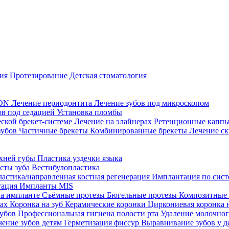
ция
Протезирование
Детская стоматология
CON
Лечение периодонтита
Лечение зубов под микроскопом
ов под седацией
Установка пломбы
еской брекет-системе
Лечение на элайнерах
Ретенционные капп
зубов
Частичные брекеты
Комбинированные брекеты
Лечение ск
рхней губы
Пластика уздечки языка
исты зуба
Вестибулопластика
ластика/направленная костная регенерация
Имплантация по систе
тация
Импланты MIS
на импланте
Съёмные протезы
Бюгельные протезы
Композитные
тах
Коронка на зуб
Керамические коронки
Циркониевая коронка 
зубов
Профессиональная гигиена полости рта
Удаление молочног
чение зубов детям
Герметизация фиссур
Выравнивание зубов у д