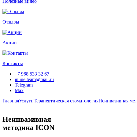
Полезные видео
Отзывы
Акции
Контакты
+7 968 533 32 67
inline.team@mail.ru
Telegram
Max
Главная
Услуги
Терапевтическая стоматология
Неинвазивная ме
Неинвазивная
методика ICON