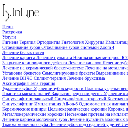
Цены
Рассрочка
Услуги
Гигиена
Терапия
Ортодонтия
Гнатология
Хирургия
Импланта
Отбеливание зубов
Отбеливание зубов системой Zoom 4
Лечение белых пятен
Лечение кариеса
Лечение пульпита
Неинвазивная методика I
Закрытие клиновидного дефекта
Лечение каналов
Лечение зуб
Лечение на керамической брекет-системе
Лечение на металлич
Установка брекетов
Самолигирующие брекеты
Выравнивание 
Лечение ВНЧС
Сплинт-терапия
Лечение бруксизма
Аксиография
Tens-терапия
Удаление зубов
Удаление зубов мудрости
Пластика уздечки ве
Пластика мягких тканей
Закрытие рецессии десны
Удаление к
Синус-лифтинг закрытый
Синус-лифтинг открытый
Костная п
Синус-лифтинг
Имплантация All-on-6
Одномоментная имплан
Керамические виниры
Цельнокерамические коронки
Коронка 
Металлокерамические коронки
Несъемные протезы на имплан
Лечение кариеса молочного зуба
Лечение пульпита молочных 
Травма молочного зуба
Лечение зубов под седацией у детей
Ле