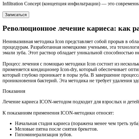
Infiltration Concept (концепция инфильтрации) — это современн
Записаться
Революционное лечение кариеса: как 
Неинвазивная методика Icon представляет собой прорыв в обл
процедурам. Разработанная немецкими учеными, эта технолог
эмали зуба. Этот раствор обладает уникальной способностью не
Процесс лечения с помощью методики Icon состоит из нескольк
применяется кондиционер Icon-dry, который обеспечивает опт
который глубоко проникает в поры зуба. В завершение процесс
проникновения бактерий. Эта методика не требует удаления здо
Показания
Лечение кариеса ICON-методом подходит для взрослых и дете
К показаниям применения ICON-методики относят:
Начальная стадия кариеса (поражена менее чем треть зуба)
Меловые пятна после снятия брекетов.
Гипоминерализация зубов.