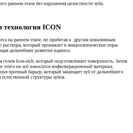
 его раннем этапе без нарушения целостности зуба.
я технология ICON
еса на раннем этапе, не прибегая к другим инвазивным
о раствора, который проникает в микроскопические поры
ащая дальнейшее развитие кариеса.
 гелем Icon-etch, который подготавливает поверхность. Затем
ле этого на зуб наносится инфильтрационный материал,
разуя прочный барьер, который защищает зуб от дальнейшего
я естественной структуры зубов.