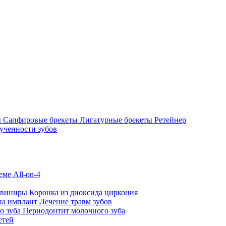
ы
Сапфировые брекеты
Лигатурные брекеты
Ретейнер
ученности зубов
ме All-on-4
 виниры
Коронка из диоксида циркония
на имплант
Лечение травм зубов
о зуба
Периодонтит молочного зуба
етей