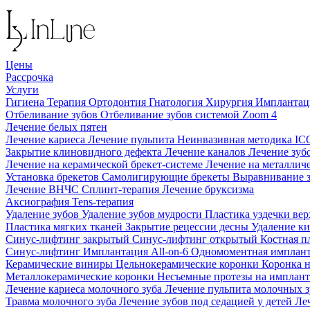
Цены
Рассрочка
Услуги
Гигиена
Терапия
Ортодонтия
Гнатология
Хирургия
Импланта
Отбеливание зубов
Отбеливание зубов системой Zoom 4
Лечение белых пятен
Лечение кариеса
Лечение пульпита
Неинвазивная методика I
Закрытие клиновидного дефекта
Лечение каналов
Лечение зуб
Лечение на керамической брекет-системе
Лечение на металлич
Установка брекетов
Самолигирующие брекеты
Выравнивание 
Лечение ВНЧС
Сплинт-терапия
Лечение бруксизма
Аксиография
Tens-терапия
Удаление зубов
Удаление зубов мудрости
Пластика уздечки ве
Пластика мягких тканей
Закрытие рецессии десны
Удаление к
Синус-лифтинг закрытый
Синус-лифтинг открытый
Костная п
Синус-лифтинг
Имплантация All-on-6
Одномоментная имплан
Керамические виниры
Цельнокерамические коронки
Коронка 
Металлокерамические коронки
Несъемные протезы на имплан
Лечение кариеса молочного зуба
Лечение пульпита молочных 
Травма молочного зуба
Лечение зубов под седацией у детей
Ле