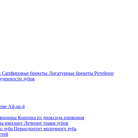
ы
Сапфировые брекеты
Лигатурные брекеты
Ретейнер
ученности зубов
ме All-on-4
 виниры
Коронка из диоксида циркония
на имплант
Лечение травм зубов
о зуба
Периодонтит молочного зуба
етей