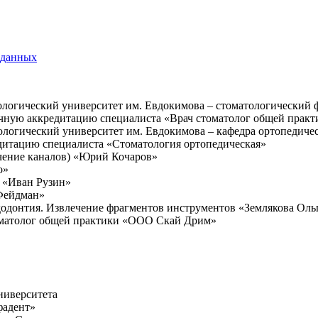
 данных
логический университет им. Евдокимова – стоматологический ф
ичную аккредитацию специалиста «Врач стоматолог общей практ
логический университет им. Евдокимова – кафедра ортопедиче
дитацию специалиста «Стоматология ортопедическая»
чение каналов) «Юрий Кочаров»
о»
а «Иван Рузин»
 Фейдман»
одонтия. Извлечение фрагментов инструментов «Землякова Оль
оматолог общей практики «ООО Скай Дрим»
ниверситета
фадент»