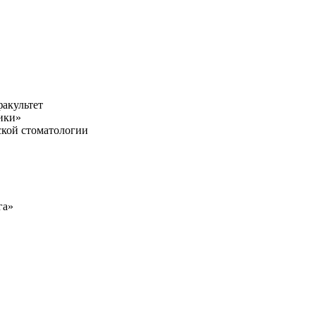
акультет
ики»
ской стоматологии
га»