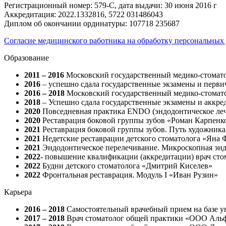
Регистрационный номер: 579-С, дата выдачи: 30 июня 2016 г
Аккредитация: 2022.1332816, 5722 031486043
Диплом об окончании ординатуры: 107718 235687
Согласие медицинского работника на обработку персональных
Образование
2011 – 2016
Московский государственный медико-стомато
2016
– успешно сдала государственные экзамены и перв
2016 – 2018
Московский государственный медико-стомато
2018
– Успешно сдала государственные экзамены и аккре
2020
Повседневная практика ENDO (эндодонтическое ле
2020
Реставрация боковой группы зубов «Роман Карпенк
2021
Реставрация боковой группы зубов. Путь художник
2021
Недетские реставрации детского стоматолога «Яна
2021
Эндодонтическое перелечивание. Микроскопная энд
2022
- повышение квалификации (аккредитации) врач ст
2022
Будни детского стоматолога «Дмитрий Киселев»
2022
Фронтальная реставрация. Модуль I «Иван Рузин»
Карьера
2016 – 2018
Самостоятельный врачебный прием на базе у
2017 – 2018
Врач стоматолог общей практики «ООО Аль