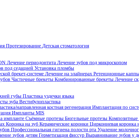
ция
Протезирование
Детская стоматология
CON
Лечение периодонтита
Лечение зубов под микроскопом
ов под седацией
Установка пломбы
еской брекет-системе
Лечение на элайнерах
Ретенционные капп
зубов
Частичные брекеты
Комбинированные брекеты
Лечение ск
рхней губы
Пластика уздечки языка
исты зуба
Вестибулопластика
ластика/направленная костная регенерация
Имплантация по систе
тация
Импланты MIS
на импланте
Съёмные протезы
Бюгельные протезы
Композитные
тах
Коронка на зуб
Керамические коронки
Циркониевая коронка 
зубов
Профессиональная гигиена полости рта
Удаление молочног
чение зубов детям
Герметизация фиссур
Выравнивание зубов у д