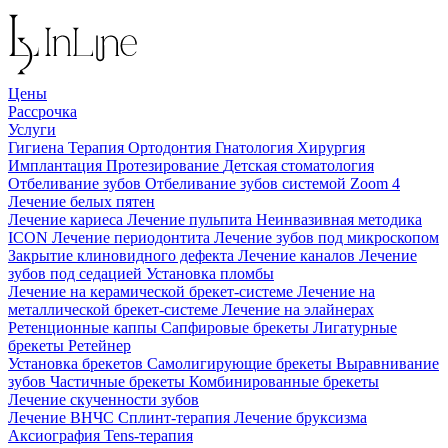
Цены
Рассрочка
Услуги
Гигиена
Терапия
Ортодонтия
Гнатология
Хирургия
Имплантация
Протезирование
Детская стоматология
Отбеливание зубов
Отбеливание зубов системой Zoom 4
Лечение белых пятен
Лечение кариеса
Лечение пульпита
Неинвазивная методика
ICON
Лечение периодонтита
Лечение зубов под микроскопом
Закрытие клиновидного дефекта
Лечение каналов
Лечение
зубов под седацией
Установка пломбы
Лечение на керамической брекет-системе
Лечение на
металлической брекет-системе
Лечение на элайнерах
Ретенционные каппы
Сапфировые брекеты
Лигатурные
брекеты
Ретейнер
Установка брекетов
Самолигирующие брекеты
Выравнивание
зубов
Частичные брекеты
Комбинированные брекеты
Лечение скученности зубов
Лечение ВНЧС
Сплинт-терапия
Лечение бруксизма
Аксиография
Tens-терапия