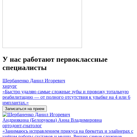
У нас работают первоклассные
специалисты
Щербаненко Данил Игоревич
хирург
«Быстро удаляю самые сложные зубы и провожу тотальную
реабилитацию — от полного отсутствия к улыбке на 4 или 6
имплантах.»
Записаться на прием
Андриякина (Белорукова) Анна Владимировна
ортодонт-гнатолог
«Занимаюсь исправлением прикуса на брекетах и элайнерах с
учётом работы суставов и мышц. Решаю самые сложные