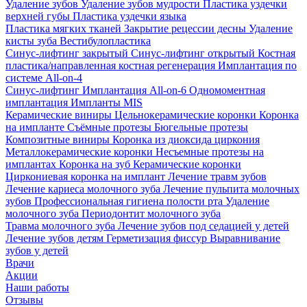
Удаление зубов
Удаление зубов мудрости
Пластика уздечки
верхней губы
Пластика уздечки языка
Пластика мягких тканей
Закрытие рецессии десны
Удаление
кисты зуба
Вестибулопластика
Синус-лифтинг закрытый
Синус-лифтинг открытый
Костная
пластика/направленная костная регенерация
Имплантация по
системе All-on-4
Синус-лифтинг
Имплантация All-on-6
Одномоментная
имплантация
Импланты MIS
Керамические виниры
Цельнокерамические коронки
Коронка
на импланте
Съёмные протезы
Бюгельные протезы
Композитные виниры
Коронка из диоксида циркония
Металлокерамические коронки
Несъемные протезы на
имплантах
Коронка на зуб
Керамические коронки
Циркониевая коронка на имплант
Лечение травм зубов
Лечение кариеса молочного зуба
Лечение пульпита молочных
зубов
Профессиональная гигиена полости рта
Удаление
молочного зуба
Периодонтит молочного зуба
Травма молочного зуба
Лечение зубов под седацией у детей
Лечение зубов детям
Герметизация фиссур
Выравнивание
зубов у детей
Врачи
Акции
Наши работы
Отзывы