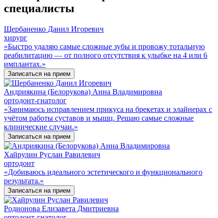
специалисты
Щербаненко Данил Игоревич
хирург
«Быстро удаляю самые сложные зубы и провожу тотальную
реабилитацию — от полного отсутствия к улыбке на 4 или 6
имплантах.»
Записаться на прием
Андриякина (Белорукова) Анна Владимировна
ортодонт-гнатолог
«Занимаюсь исправлением прикуса на брекетах и элайнерах с
учётом работы суставов и мышц. Решаю самые сложные
клинические случаи.»
Записаться на прием
Хайрулин Руслан Равилевич
ортодонт
«Добиваюсь идеального эстетического и функционального
результата.»
Записаться на прием
Родионова Елизавета Дмитриевна
ортодонт-гнатолог