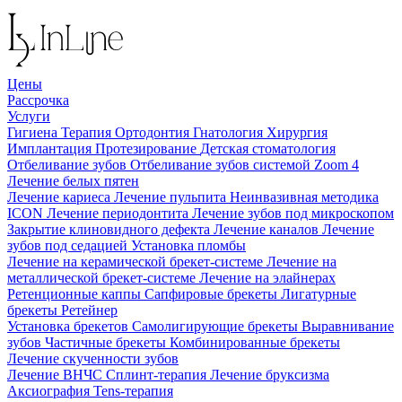
Цены
Рассрочка
Услуги
Гигиена
Терапия
Ортодонтия
Гнатология
Хирургия
Имплантация
Протезирование
Детская стоматология
Отбеливание зубов
Отбеливание зубов системой Zoom 4
Лечение белых пятен
Лечение кариеса
Лечение пульпита
Неинвазивная методика
ICON
Лечение периодонтита
Лечение зубов под микроскопом
Закрытие клиновидного дефекта
Лечение каналов
Лечение
зубов под седацией
Установка пломбы
Лечение на керамической брекет-системе
Лечение на
металлической брекет-системе
Лечение на элайнерах
Ретенционные каппы
Сапфировые брекеты
Лигатурные
брекеты
Ретейнер
Установка брекетов
Самолигирующие брекеты
Выравнивание
зубов
Частичные брекеты
Комбинированные брекеты
Лечение скученности зубов
Лечение ВНЧС
Сплинт-терапия
Лечение бруксизма
Аксиография
Tens-терапия