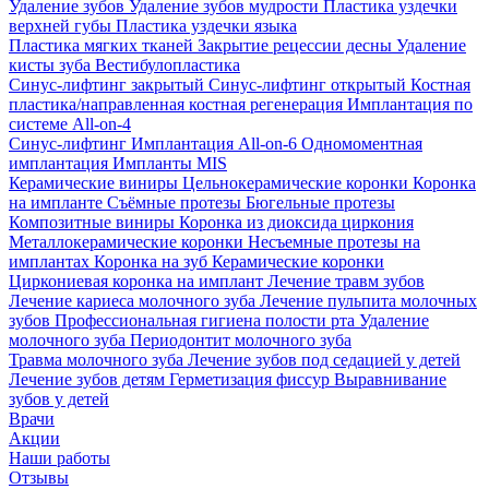
Удаление зубов
Удаление зубов мудрости
Пластика уздечки
верхней губы
Пластика уздечки языка
Пластика мягких тканей
Закрытие рецессии десны
Удаление
кисты зуба
Вестибулопластика
Синус-лифтинг закрытый
Синус-лифтинг открытый
Костная
пластика/направленная костная регенерация
Имплантация по
системе All-on-4
Синус-лифтинг
Имплантация All-on-6
Одномоментная
имплантация
Импланты MIS
Керамические виниры
Цельнокерамические коронки
Коронка
на импланте
Съёмные протезы
Бюгельные протезы
Композитные виниры
Коронка из диоксида циркония
Металлокерамические коронки
Несъемные протезы на
имплантах
Коронка на зуб
Керамические коронки
Циркониевая коронка на имплант
Лечение травм зубов
Лечение кариеса молочного зуба
Лечение пульпита молочных
зубов
Профессиональная гигиена полости рта
Удаление
молочного зуба
Периодонтит молочного зуба
Травма молочного зуба
Лечение зубов под седацией у детей
Лечение зубов детям
Герметизация фиссур
Выравнивание
зубов у детей
Врачи
Акции
Наши работы
Отзывы