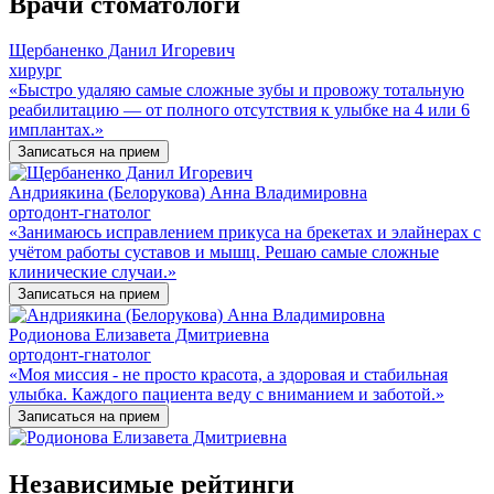
Врачи стоматологи
Щербаненко Данил Игоревич
хирург
«Быстро удаляю самые сложные зубы и провожу тотальную
реабилитацию — от полного отсутствия к улыбке на 4 или 6
имплантах.»
Записаться на прием
Андриякина (Белорукова) Анна Владимировна
ортодонт-гнатолог
«Занимаюсь исправлением прикуса на брекетах и элайнерах с
учётом работы суставов и мышц. Решаю самые сложные
клинические случаи.»
Записаться на прием
Родионова Елизавета Дмитриевна
ортодонт-гнатолог
«Моя миссия - не просто красота, а здоровая и стабильная
улыбка. Каждого пациента веду с вниманием и заботой.»
Записаться на прием
Независимые рейтинги