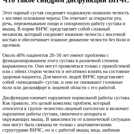
Этот парный сустав соединяет подвижную нижнюю челюсть
с костями основания черепа. Он отвечает за открытие рта,
речь, пережевывание пищи и синхронную работу сустава и
мышц. В норме ВНЧС представляет собой сложный
механизм, который соединяет нижнюю челюсть с височной
костью и обеспечивает плавное движение челюсти без боли и
щелчков.
Около 40% пациентов 20–50 лет имеют проблемы с
функционированием этого сустава в различной степени
выраженности. Они могут проявляться только с правой/левой
или с обеих сторон челюсти и негативно влиять на состояние
здоровья пациента. Для многих людей ВНЧС представляет
собой «невидимый» сустав, и они не связывают головные
боли или дискомфорт в лицевой области с его работой.
Дисфункция означает нарушение нормальной работы сустава.
Как правило, это целый комплекс проблем, который
относится к группе челюстно-лицевой патологии и включает
нарушение работы сустава, связочного аппарата и
окружающих мышц. В зависимости от клинической ситуации
они могут быть связаны не только с анатомическими
структурами ВНЧС, но и с работой мышц лица, шейным