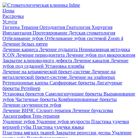
Цены
Рассрочка
Услуги
Гигиена
Терапия
Ортодонтия
Гнатология
Хирургия
Имплантация
Протезирование
Детская стоматология
Отбеливание зубов
Отбеливание зубов системой Zoom 4
Лечение белых пятен
Лечение кариеса
Лечение пульпита
Неинвазивная методика
ICON
Лечение периодонтита
Лечение зубов под микроскопом
Закрытие клиновидного дефекта
Лечение каналов
Лечение
зубов под седацией
Установка пломбы
Лечение на керамической брекет-системе
Лечение на
металлической брекет-системе
Лечение на элайнерах
Ретенционные каппы
Сапфировые брекеты
Лигатурные
брекеты
Ретейнер
Установка брекетов
Самолигирующие брекеты
Выравнивание
зубов
Частичные брекеты
Комбинированные брекеты
Лечение скученности зубов
Лечение ВНЧС
Сплинт-терапия
Лечение бруксизма
Аксиография
Tens-терапия
Удаление зубов
Удаление зубов мудрости
Пластика уздечки
верхней губы
Пластика уздечки языка
Пластика мягких тканей
Закрытие рецессии десны
Удаление