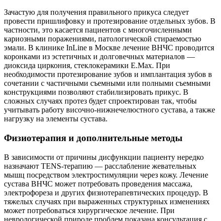
Зачастую для получения правильного прикуса следует
провести пришлифовку и протезирование отдельных зубов. В
частности, это касается пациентов с многочисленными
кариозными поражениями, патологической стираемостью
эмали. В клинике InLine в Москве лечение ВНЧС проводится
коронками из эстетичных и долговечных материалов —
диоксида циркония, стеклокерамики E.Max. При
необходимости протезирование зубов и имплантация зубов в
сочетании с частичными съемными или полными съемными
конструкциями позволяют стабилизировать прикус. В
сложных случаях протез будет спроектирован так, чтобы
учитывать работу височно-нижнечелюстного сустава, а также
нагрузку на элементы сустава.
Физиотерапия и дополнительные методы
В зависимости от причины дисфункции пациенту нередко
назначают TENS-терапию — расслабление жевательных
мышц посредством электростимуляции через кожу. Лечение
сустава ВНЧС может потребовать проведения массажа,
электрофореза и других физиотерапевтических процедур. В
тяжелых случаях при выраженных структурных изменениях
может потребоваться хирургическое лечение. При
неврологической природе проблем показана консультация с