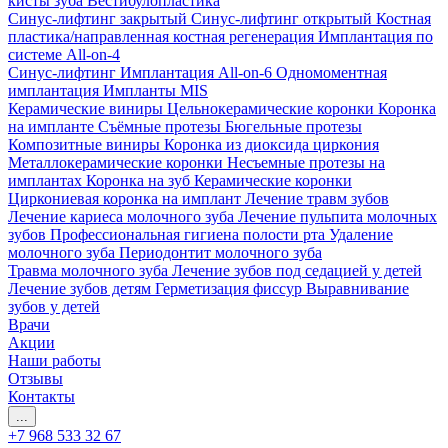
кисты зуба
Вестибулопластика
Синус-лифтинг закрытый
Синус-лифтинг открытый
Костная
пластика/направленная костная регенерация
Имплантация по
системе All-on-4
Синус-лифтинг
Имплантация All-on-6
Одномоментная
имплантация
Импланты MIS
Керамические виниры
Цельнокерамические коронки
Коронка
на импланте
Съёмные протезы
Бюгельные протезы
Композитные виниры
Коронка из диоксида циркония
Металлокерамические коронки
Несъемные протезы на
имплантах
Коронка на зуб
Керамические коронки
Циркониевая коронка на имплант
Лечение травм зубов
Лечение кариеса молочного зуба
Лечение пульпита молочных
зубов
Профессиональная гигиена полости рта
Удаление
молочного зуба
Периодонтит молочного зуба
Травма молочного зуба
Лечение зубов под седацией у детей
Лечение зубов детям
Герметизация фиссур
Выравнивание
зубов у детей
Врачи
Акции
Наши работы
Отзывы
Контакты
...
+7 968 533 32 67