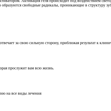
тиватором. Активация геля происходит под воздействием свето
го образуются свободные радикалы, проникающие в структуру з
твечает за свою сильную сторону, приближая результат к клини
орая прослужит вам всю жизнь.
тию на все виды лечения