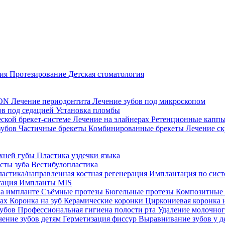
ция
Протезирование
Детская стоматология
CON
Лечение периодонтита
Лечение зубов под микроскопом
ов под седацией
Установка пломбы
еской брекет-системе
Лечение на элайнерах
Ретенционные капп
зубов
Частичные брекеты
Комбинированные брекеты
Лечение ск
рхней губы
Пластика уздечки языка
исты зуба
Вестибулопластика
ластика/направленная костная регенерация
Имплантация по систе
тация
Импланты MIS
на импланте
Съёмные протезы
Бюгельные протезы
Композитные
тах
Коронка на зуб
Керамические коронки
Циркониевая коронка 
зубов
Профессиональная гигиена полости рта
Удаление молочног
чение зубов детям
Герметизация фиссур
Выравнивание зубов у д