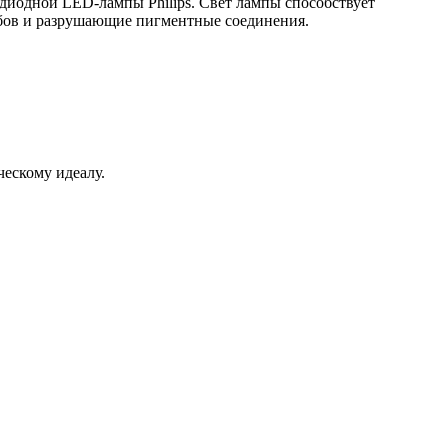
диодной LED-лампы Philips. Свет лампы способствует
убов и разрушающие пигментные соединения.
ческому идеалу.