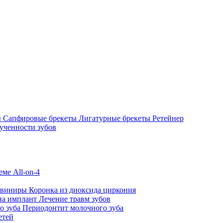
ы
Сапфировые брекеты
Лигатурные брекеты
Ретейнер
ученности зубов
ме All-on-4
 виниры
Коронка из диоксида циркония
на имплант
Лечение травм зубов
о зуба
Периодонтит молочного зуба
етей