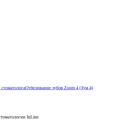
 стоматолога
Отбеливание зубов Zoom 4 (Зум 4)
томатологии InLine