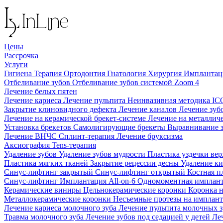
Цены
Рассрочка
Услуги
Гигиена
Терапия
Ортодонтия
Гнатология
Хирургия
Импланта
Отбеливание зубов
Отбеливание зубов системой Zoom 4
Лечение белых пятен
Лечение кариеса
Лечение пульпита
Неинвазивная методика I
Закрытие клиновидного дефекта
Лечение каналов
Лечение зуб
Лечение на керамической брекет-системе
Лечение на металлич
Установка брекетов
Самолигирующие брекеты
Выравнивание 
Лечение ВНЧС
Сплинт-терапия
Лечение бруксизма
Аксиография
Tens-терапия
Удаление зубов
Удаление зубов мудрости
Пластика уздечки ве
Пластика мягких тканей
Закрытие рецессии десны
Удаление к
Синус-лифтинг закрытый
Синус-лифтинг открытый
Костная п
Синус-лифтинг
Имплантация All-on-6
Одномоментная имплан
Керамические виниры
Цельнокерамические коронки
Коронка 
Металлокерамические коронки
Несъемные протезы на имплан
Лечение кариеса молочного зуба
Лечение пульпита молочных 
Травма молочного зуба
Лечение зубов под седацией у детей
Ле