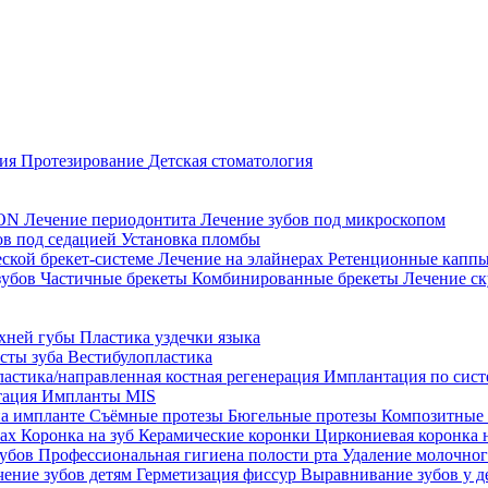
ция
Протезирование
Детская стоматология
CON
Лечение периодонтита
Лечение зубов под микроскопом
ов под седацией
Установка пломбы
еской брекет-системе
Лечение на элайнерах
Ретенционные капп
зубов
Частичные брекеты
Комбинированные брекеты
Лечение ск
рхней губы
Пластика уздечки языка
исты зуба
Вестибулопластика
ластика/направленная костная регенерация
Имплантация по систе
тация
Импланты MIS
на импланте
Съёмные протезы
Бюгельные протезы
Композитные
тах
Коронка на зуб
Керамические коронки
Циркониевая коронка 
зубов
Профессиональная гигиена полости рта
Удаление молочног
чение зубов детям
Герметизация фиссур
Выравнивание зубов у д