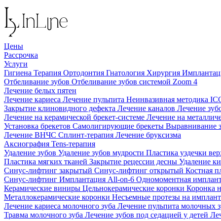
Цены
Рассрочка
Услуги
Гигиена
Терапия
Ортодонтия
Гнатология
Хирургия
Импланта
Отбеливание зубов
Отбеливание зубов системой Zoom 4
Лечение белых пятен
Лечение кариеса
Лечение пульпита
Неинвазивная методика I
Закрытие клиновидного дефекта
Лечение каналов
Лечение зуб
Лечение на керамической брекет-системе
Лечение на металлич
Установка брекетов
Самолигирующие брекеты
Выравнивание 
Лечение ВНЧС
Сплинт-терапия
Лечение бруксизма
Аксиография
Tens-терапия
Удаление зубов
Удаление зубов мудрости
Пластика уздечки ве
Пластика мягких тканей
Закрытие рецессии десны
Удаление к
Синус-лифтинг закрытый
Синус-лифтинг открытый
Костная п
Синус-лифтинг
Имплантация All-on-6
Одномоментная имплан
Керамические виниры
Цельнокерамические коронки
Коронка 
Металлокерамические коронки
Несъемные протезы на имплан
Лечение кариеса молочного зуба
Лечение пульпита молочных 
Травма молочного зуба
Лечение зубов под седацией у детей
Ле