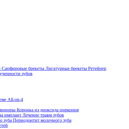
ы
Сапфировые брекеты
Лигатурные брекеты
Ретейнер
ученности зубов
ме All-on-4
 виниры
Коронка из диоксида циркония
на имплант
Лечение травм зубов
о зуба
Периодонтит молочного зуба
етей