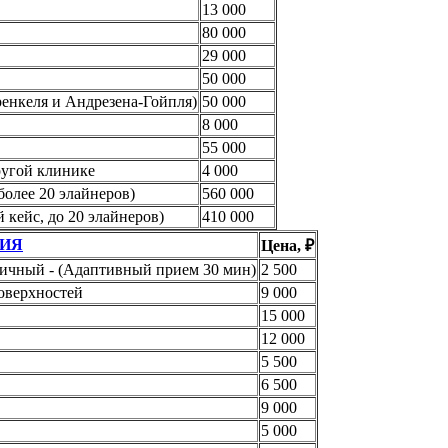
13 000
80 000
29 000
50 000
ренкеля и Андрезена-Гойпля)
50 000
8 000
55 000
ругой клинике
4 000
более 20 элайнеров)
560 000
 кейс, до 20 элайнеров)
410 000
ГИЯ
Цена, ₽
рвичный - (Адаптивный прием 30 мин)
2 500
поверхностей
9 000
15 000
12 000
5 500
6 500
9 000
5 000