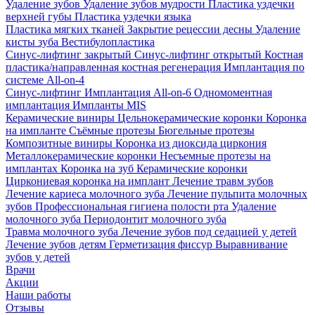
Удаление зубов
Удаление зубов мудрости
Пластика уздечки
верхней губы
Пластика уздечки языка
Пластика мягких тканей
Закрытие рецессии десны
Удаление
кисты зуба
Вестибулопластика
Синус-лифтинг закрытый
Синус-лифтинг открытый
Костная
пластика/направленная костная регенерация
Имплантация по
системе All-on-4
Синус-лифтинг
Имплантация All-on-6
Одномоментная
имплантация
Импланты MIS
Керамические виниры
Цельнокерамические коронки
Коронка
на импланте
Съёмные протезы
Бюгельные протезы
Композитные виниры
Коронка из диоксида циркония
Металлокерамические коронки
Несъемные протезы на
имплантах
Коронка на зуб
Керамические коронки
Циркониевая коронка на имплант
Лечение травм зубов
Лечение кариеса молочного зуба
Лечение пульпита молочных
зубов
Профессиональная гигиена полости рта
Удаление
молочного зуба
Периодонтит молочного зуба
Травма молочного зуба
Лечение зубов под седацией у детей
Лечение зубов детям
Герметизация фиссур
Выравнивание
зубов у детей
Врачи
Акции
Наши работы
Отзывы