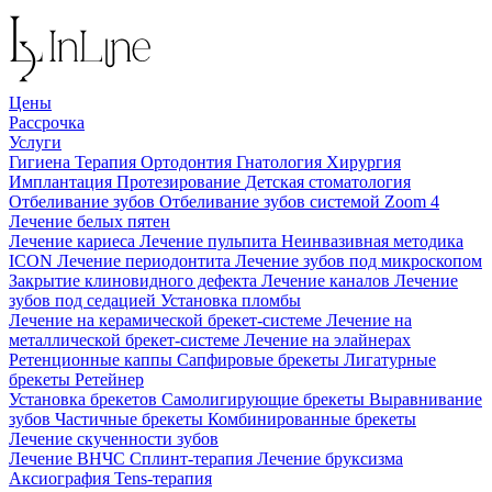
Цены
Рассрочка
Услуги
Гигиена
Терапия
Ортодонтия
Гнатология
Хирургия
Имплантация
Протезирование
Детская стоматология
Отбеливание зубов
Отбеливание зубов системой Zoom 4
Лечение белых пятен
Лечение кариеса
Лечение пульпита
Неинвазивная методика
ICON
Лечение периодонтита
Лечение зубов под микроскопом
Закрытие клиновидного дефекта
Лечение каналов
Лечение
зубов под седацией
Установка пломбы
Лечение на керамической брекет-системе
Лечение на
металлической брекет-системе
Лечение на элайнерах
Ретенционные каппы
Сапфировые брекеты
Лигатурные
брекеты
Ретейнер
Установка брекетов
Самолигирующие брекеты
Выравнивание
зубов
Частичные брекеты
Комбинированные брекеты
Лечение скученности зубов
Лечение ВНЧС
Сплинт-терапия
Лечение бруксизма
Аксиография
Tens-терапия