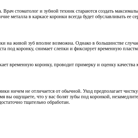
 Врач стоматолог и зубной техник стараются создать максималь
ие металла в каркасе коронки всегда будет обуславливать ее се
и на живой зуб вполне возможна. Однако в большинстве случае
та под коронку, снимает слепки и фиксирует временную пластм
ает временную коронку, проводит примерку и оценку качества ко
ики ничем не отличается от обычной. Уход предполагает чистку
я вы ощущаете, что у вас болят зубы под коронкой, незамедлите
достаточно тщательно обработан.