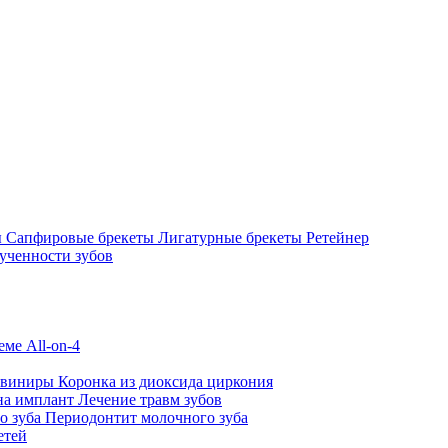
ы
Сапфировые брекеты
Лигатурные брекеты
Ретейнер
ученности зубов
ме All-on-4
 виниры
Коронка из диоксида циркония
на имплант
Лечение травм зубов
о зуба
Периодонтит молочного зуба
етей