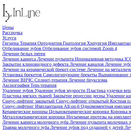
Цены
Рассрочка
Услуги
Гигиена
Терапия
Ортодонтия
Гнатология
Хирургия
Импланта
Отбеливание зубов
Отбеливание зубов системой Zoom 4
Лечение белых пятен
Лечение кариеса
Лечение пульпита
Неинвазивная методика I
Закрытие клиновидного дефекта
Лечение каналов
Лечение зуб
Лечение на керамической брекет-системе
Лечение на металлич
Установка брекетов
Самолигирующие брекеты
Выравнивание 
Лечение ВНЧС
Сплинт-терапия
Лечение бруксизма
Аксиография
Tens-терапия
Удаление зубов
Удаление зубов мудрости
Пластика уздечки ве
Пластика мягких тканей
Закрытие рецессии десны
Удаление к
Синус-лифтинг закрытый
Синус-лифтинг открытый
Костная п
Синус-лифтинг
Имплантация All-on-6
Одномоментная имплан
Керамические виниры
Цельнокерамические коронки
Коронка 
Металлокерамические коронки
Несъемные протезы на имплан
Лечение кариеса молочного зуба
Лечение пульпита молочных 
Травма молочного зуба
Лечение зубов под седацией у детей
Ле