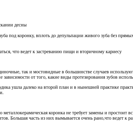
скании десны
уба под коронку, вплоть до депульпации живого зуба без прямых
ться, что ведет к застреванию пищи и вторичному кариесу
диночные, так и мостовидные в большинстве случаев использую
 зависимости от того, какие виды протезирования зубов исполь
дика ушла далеко на второй план и в нынешней практике практи
и.
 металлокерамическая коронка не требует замены и простоит всю
в. Большая часть из них вымывается очень рано,что ведет к р