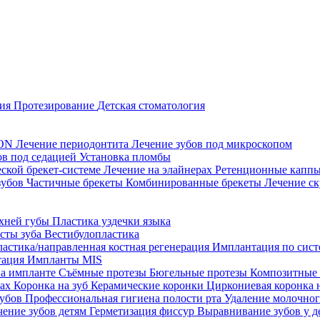
ция
Протезирование
Детская стоматология
CON
Лечение периодонтита
Лечение зубов под микроскопом
ов под седацией
Установка пломбы
еской брекет-системе
Лечение на элайнерах
Ретенционные капп
зубов
Частичные брекеты
Комбинированные брекеты
Лечение ск
рхней губы
Пластика уздечки языка
исты зуба
Вестибулопластика
ластика/направленная костная регенерация
Имплантация по систе
тация
Импланты MIS
на импланте
Съёмные протезы
Бюгельные протезы
Композитные
тах
Коронка на зуб
Керамические коронки
Циркониевая коронка 
зубов
Профессиональная гигиена полости рта
Удаление молочног
чение зубов детям
Герметизация фиссур
Выравнивание зубов у д