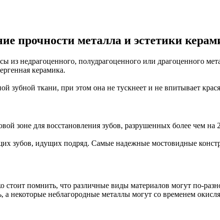
ие прочности металла и эстетики керам
ы из недрагоценного, полудрагоценного или драгоценного метал
ергенная керамика.
ой зубной ткани, при этом она не тускнеет и не впитывает крас
вой зоне для восстановления зубов, разрушенных более чем на 2
их зубов, идущих подряд. Самые надежные мостовидные констру
стоит помнить, что различные виды материалов могут по-разном
ь, а некоторые неблагородные металлы могут со временем окисл