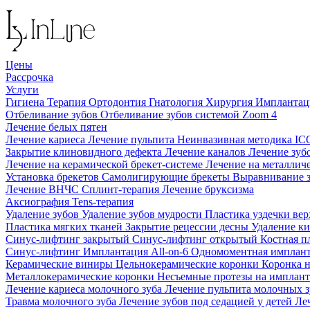
Цены
Рассрочка
Услуги
Гигиена
Терапия
Ортодонтия
Гнатология
Хирургия
Импланта
Отбеливание зубов
Отбеливание зубов системой Zoom 4
Лечение белых пятен
Лечение кариеса
Лечение пульпита
Неинвазивная методика I
Закрытие клиновидного дефекта
Лечение каналов
Лечение зуб
Лечение на керамической брекет-системе
Лечение на металлич
Установка брекетов
Самолигирующие брекеты
Выравнивание 
Лечение ВНЧС
Сплинт-терапия
Лечение бруксизма
Аксиография
Tens-терапия
Удаление зубов
Удаление зубов мудрости
Пластика уздечки ве
Пластика мягких тканей
Закрытие рецессии десны
Удаление к
Синус-лифтинг закрытый
Синус-лифтинг открытый
Костная п
Синус-лифтинг
Имплантация All-on-6
Одномоментная имплан
Керамические виниры
Цельнокерамические коронки
Коронка 
Металлокерамические коронки
Несъемные протезы на имплан
Лечение кариеса молочного зуба
Лечение пульпита молочных 
Травма молочного зуба
Лечение зубов под седацией у детей
Ле