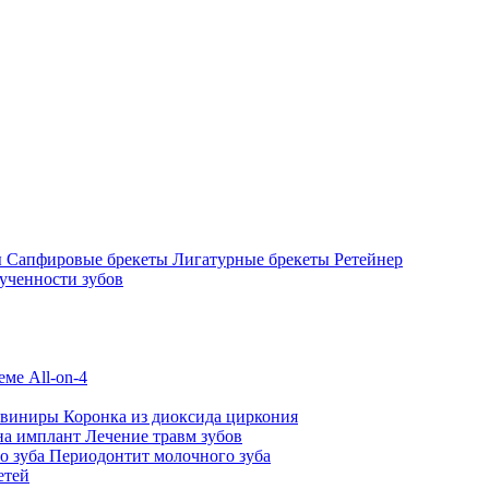
ы
Сапфировые брекеты
Лигатурные брекеты
Ретейнер
ученности зубов
ме All-on-4
 виниры
Коронка из диоксида циркония
на имплант
Лечение травм зубов
о зуба
Периодонтит молочного зуба
етей