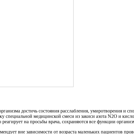
рганизма достичь состояния расслабления, умиротворения и спок
ску специальной медицинской смеси из закиси азота N2O и кис
 реагирует на просьбы врача, сохраняются все функции организ
омендует вне зависимости от возраста маленьких пациентов пров