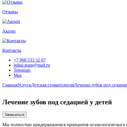
Отзывы
Акции
Контакты
+7 968 533 32 67
inline.team@mail.ru
Telegram
Max
Главная
Услуги
Детская стоматология
Лечение зубов под седацие
Лечение зубов под седацией у детей
Записаться
Мы полностью придерживаемся принципов психологического ко