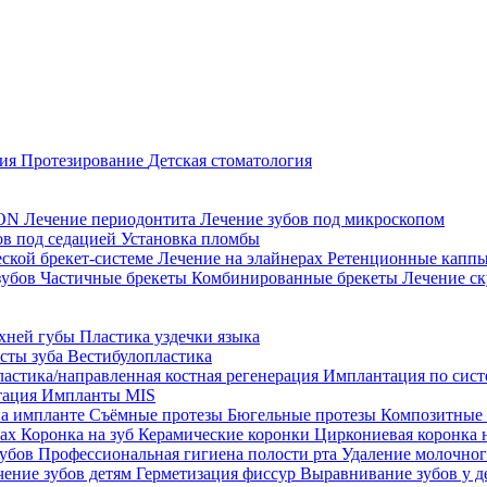
ция
Протезирование
Детская стоматология
CON
Лечение периодонтита
Лечение зубов под микроскопом
ов под седацией
Установка пломбы
еской брекет-системе
Лечение на элайнерах
Ретенционные капп
зубов
Частичные брекеты
Комбинированные брекеты
Лечение ск
рхней губы
Пластика уздечки языка
исты зуба
Вестибулопластика
ластика/направленная костная регенерация
Имплантация по систе
тация
Импланты MIS
на импланте
Съёмные протезы
Бюгельные протезы
Композитные
тах
Коронка на зуб
Керамические коронки
Циркониевая коронка 
зубов
Профессиональная гигиена полости рта
Удаление молочног
чение зубов детям
Герметизация фиссур
Выравнивание зубов у д