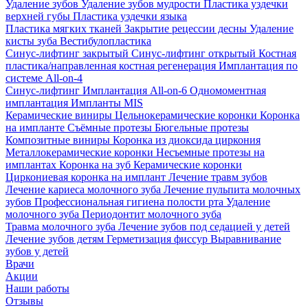
Удаление зубов
Удаление зубов мудрости
Пластика уздечки
верхней губы
Пластика уздечки языка
Пластика мягких тканей
Закрытие рецессии десны
Удаление
кисты зуба
Вестибулопластика
Синус-лифтинг закрытый
Синус-лифтинг открытый
Костная
пластика/направленная костная регенерация
Имплантация по
системе All-on-4
Синус-лифтинг
Имплантация All-on-6
Одномоментная
имплантация
Импланты MIS
Керамические виниры
Цельнокерамические коронки
Коронка
на импланте
Съёмные протезы
Бюгельные протезы
Композитные виниры
Коронка из диоксида циркония
Металлокерамические коронки
Несъемные протезы на
имплантах
Коронка на зуб
Керамические коронки
Циркониевая коронка на имплант
Лечение травм зубов
Лечение кариеса молочного зуба
Лечение пульпита молочных
зубов
Профессиональная гигиена полости рта
Удаление
молочного зуба
Периодонтит молочного зуба
Травма молочного зуба
Лечение зубов под седацией у детей
Лечение зубов детям
Герметизация фиссур
Выравнивание
зубов у детей
Врачи
Акции
Наши работы
Отзывы