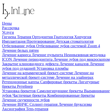
Цены
Рассрочка
Услуги
Гигиена
Терапия
Ортодонтия
Гнатология
Хирургия
Имплантация
Протезирование
Детская стоматология
Отбеливание зубов
Отбеливание зубов системой Zoom 4
Лечение белых пятен
Лечение кариеса
Лечение пульпита
Неинвазивная методика
ICON
Лечение периодонтита
Лечение зубов под микроскопом
Закрытие клиновидного дефекта
Лечение каналов
Лечение
зубов под седацией
Установка пломбы
Лечение на керамической брекет-системе
Лечение на
металлической брекет-системе
Лечение на элайнерах
Ретенционные каппы
Сапфировые брекеты
Лигатурные
брекеты
Ретейнер
Установка брекетов
Самолигирующие брекеты
Выравнивание
зубов
Частичные брекеты
Комбинированные брекеты
Лечение скученности зубов
Лечение ВНЧС
Сплинт-терапия
Лечение бруксизма
Аксиография
Tens-терапия