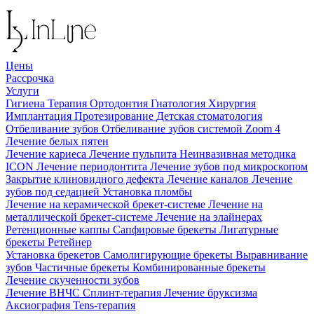
Цены
Рассрочка
Услуги
Гигиена
Терапия
Ортодонтия
Гнатология
Хирургия
Имплантация
Протезирование
Детская стоматология
Отбеливание зубов
Отбеливание зубов системой Zoom 4
Лечение белых пятен
Лечение кариеса
Лечение пульпита
Неинвазивная методика
ICON
Лечение периодонтита
Лечение зубов под микроскопом
Закрытие клиновидного дефекта
Лечение каналов
Лечение
зубов под седацией
Установка пломбы
Лечение на керамической брекет-системе
Лечение на
металлической брекет-системе
Лечение на элайнерах
Ретенционные каппы
Сапфировые брекеты
Лигатурные
брекеты
Ретейнер
Установка брекетов
Самолигирующие брекеты
Выравнивание
зубов
Частичные брекеты
Комбинированные брекеты
Лечение скученности зубов
Лечение ВНЧС
Сплинт-терапия
Лечение бруксизма
Аксиография
Tens-терапия