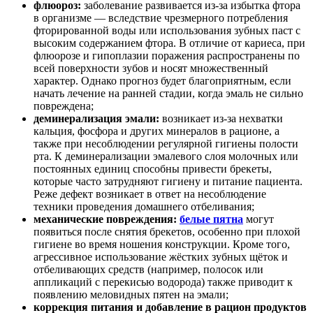
флюороз:
заболевание развивается из-за избытка фтора
в организме — вследствие чрезмерного потребления
фторированной воды или использования зубных паст с
высоким содержанием фтора. В отличие от кариеса, при
флюорозе и гипоплазии поражения распространены по
всей поверхности зубов и носят множественный
характер. Однако прогноз будет благоприятным, если
начать лечение на ранней стадии, когда эмаль не сильно
повреждена;
деминерализация эмали:
возникает из-за нехватки
кальция, фосфора и других минералов в рационе, а
также при несоблюдении регулярной гигиены полости
рта. К деминерализации эмалевого слоя молочных или
постоянных единиц способны привести брекеты,
которые часто затрудняют гигиену и питание пациента.
Реже дефект возникает в ответ на несоблюдение
техники проведения домашнего отбеливания;
механические повреждения:
белые пятна
могут
появиться после снятия брекетов, особенно при плохой
гигиене во время ношения конструкции. Кроме того,
агрессивное использование жёстких зубных щёток и
отбеливающих средств (например, полосок или
аппликаций с перекисью водорода) также приводит к
появлению меловидных пятен на эмали;
коррекция питания и добавление в рацион продуктов