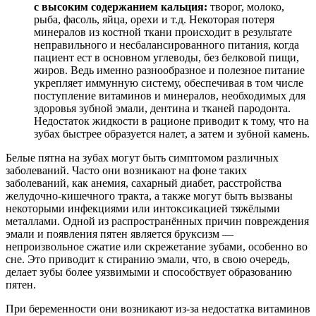
с высоким содержанием кальция:
творог, молоко,
рыба, фасоль, яйца, орехи и т.д. Некоторая потеря
минералов из костной ткани происходит в результате
неправильного и несбалансированного питания, когда
пациент ест в основном углеводы, без белковой пищи,
жиров. Ведь именно разнообразное и полезное питание
укрепляет иммунную систему, обеспечивая в том числе
поступление витаминов и минералов, необходимых для
здоровья зубной эмали, дентина и тканей пародонта.
Недостаток жидкости в рационе приводит к тому, что на
зубах быстрее образуется налет, а затем и зубной камень.
Белые пятна на зубах могут быть симптомом различных
заболеваний. Часто они возникают на фоне таких
заболеваний, как анемия, сахарный диабет, расстройства
желудочно-кишечного тракта, а также могут быть вызваны
некоторыми инфекциями или интоксикацией тяжёлыми
металлами. Одной из распространённых причин повреждения
эмали и появления пятен является бруксизм —
непроизвольное сжатие или скрежетание зубами, особенно во
сне. Это приводит к стиранию эмали, что, в свою очередь,
делает зубы более уязвимыми и способствует образованию
пятен.
При беременности они возникают из-за недостатка витаминов