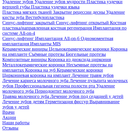
Удаление зубов
Удаление зубов мудрости
Пластика уздечки
верхней губы
Пластика уздечки языка
Пластика мягких тканей
Закрытие рецессии десны
Удаление
кисты зуба
Вестибулопластика
Синус-лифтинг закрытый
Синус-лифтинг открытый
Костная
пластика/направленная костная регенерация
Имплантация по
системе All-on-4
Синус-лифтинг
Имплантация All-on-6
Одномоментная
имплантация
Импланты MIS
Керамические виниры
Цельнокерамические коронки
Коронка
на импланте
Съёмные протезы
Бюгельные протезы
Композитные виниры
Коронка из диоксида циркония
Металлокерамические коронки
Несъемные протезы на
имплантах
Коронка на зуб
Керамические коронки
Циркониевая коронка на имплант
Лечение травм зубов
Лечение кариеса молочного зуба
Лечение пульпита молочных
зубов
Профессиональная гигиена полости рта
Удаление
молочного зуба
Периодонтит молочного зуба
Травма молочного зуба
Лечение зубов под седацией у детей
Лечение зубов детям
Герметизация фиссур
Выравнивание
зубов у детей
Врачи
Акции
Наши работы
Отзывы