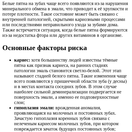
Белые пятна на зубах чаще всего появляются из-за нарушения
минерального обмена в эмали, что приводит к её хрупкости и
потере плотности. Такое состояние может быть связано с
внутренней патологией, скрытыми кариозными процессами
или последствиями неправильного ухода за зубами дома.
Также встречается ситуация, когда белые пятна формируются
из-за недостатка фтора или других витаминов в организме.
Основные факторы риска
кариес:
хотя большинству людей известны тёмные
пятна как признак кариеса, на ранних стадиях
патологии эмаль становится светло-белой. Этот этап
называют стадией белого пятна. Такие изменения чаще
всего появляются у пришеечной области зуба (у десны)
и в местах контакта соседних зубов. В этом случае
наиболее сильной деминерализации подвергается не
поверхность эмали, а именно ее подповерхностные
слои;
гипоплазия эмали:
врожденная аномалия,
проявляющаяся на молочных и постоянных зубах.
Зачастую гипоплазия коренных зубов связана с
нелеченым кариесом молочных зубов, при котором
повреждается зачаток будущих постоянных зубов;