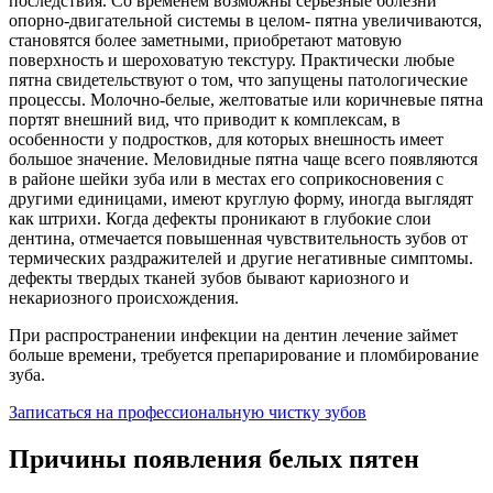
последствия. Со временем возможны серьезные болезни
опорно-двигательной системы в целом- пятна увеличиваются,
становятся более заметными, приобретают матовую
поверхность и шероховатую текстуру. Практически любые
пятна свидетельствуют о том, что запущены патологические
процессы. Молочно-белые, желтоватые или коричневые пятна
портят внешний вид, что приводит к комплексам, в
особенности у подростков, для которых внешность имеет
большое значение. Меловидные пятна чаще всего появляются
в районе шейки зуба или в местах его соприкосновения с
другими единицами, имеют круглую форму, иногда выглядят
как штрихи. Когда дефекты проникают в глубокие слои
дентина, отмечается повышенная чувствительность зубов от
термических раздражителей и другие негативные симптомы.
дефекты твердых тканей зубов бывают кариозного и
некариозного происхождения.
При распространении инфекции на дентин лечение займет
больше времени, требуется препарирование и пломбирование
зуба.
Записаться на профессиональную чистку зубов
Причины появления белых пятен