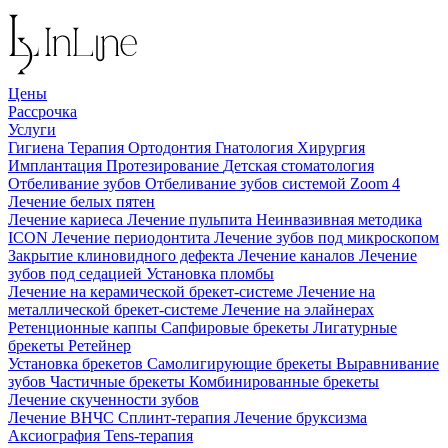
Цены
Рассрочка
Услуги
Гигиена
Терапия
Ортодонтия
Гнатология
Хирургия
Имплантация
Протезирование
Детская стоматология
Отбеливание зубов
Отбеливание зубов системой Zoom 4
Лечение белых пятен
Лечение кариеса
Лечение пульпита
Неинвазивная методика
ICON
Лечение периодонтита
Лечение зубов под микроскопом
Закрытие клиновидного дефекта
Лечение каналов
Лечение
зубов под седацией
Установка пломбы
Лечение на керамической брекет-системе
Лечение на
металлической брекет-системе
Лечение на элайнерах
Ретенционные каппы
Сапфировые брекеты
Лигатурные
брекеты
Ретейнер
Установка брекетов
Самолигирующие брекеты
Выравнивание
зубов
Частичные брекеты
Комбинированные брекеты
Лечение скученности зубов
Лечение ВНЧС
Сплинт-терапия
Лечение бруксизма
Аксиография
Tens-терапия