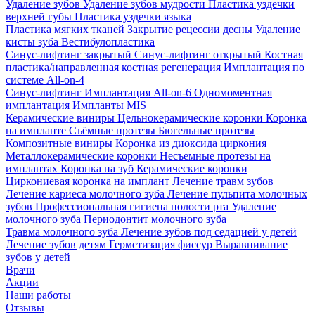
Удаление зубов
Удаление зубов мудрости
Пластика уздечки
верхней губы
Пластика уздечки языка
Пластика мягких тканей
Закрытие рецессии десны
Удаление
кисты зуба
Вестибулопластика
Синус-лифтинг закрытый
Синус-лифтинг открытый
Костная
пластика/направленная костная регенерация
Имплантация по
системе All-on-4
Синус-лифтинг
Имплантация All-on-6
Одномоментная
имплантация
Импланты MIS
Керамические виниры
Цельнокерамические коронки
Коронка
на импланте
Съёмные протезы
Бюгельные протезы
Композитные виниры
Коронка из диоксида циркония
Металлокерамические коронки
Несъемные протезы на
имплантах
Коронка на зуб
Керамические коронки
Циркониевая коронка на имплант
Лечение травм зубов
Лечение кариеса молочного зуба
Лечение пульпита молочных
зубов
Профессиональная гигиена полости рта
Удаление
молочного зуба
Периодонтит молочного зуба
Травма молочного зуба
Лечение зубов под седацией у детей
Лечение зубов детям
Герметизация фиссур
Выравнивание
зубов у детей
Врачи
Акции
Наши работы
Отзывы