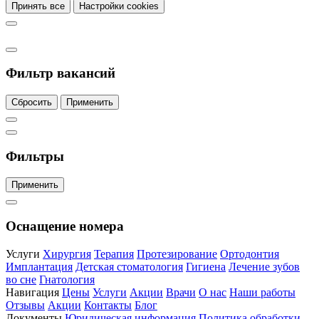
Принять все
Настройки cookies
Фильтр вакансий
Сбросить
Применить
Фильтры
Применить
Оснащение номера
Услуги
Хирургия
Терапия
Протезирование
Ортодонтия
Имплантация
Детская стоматология
Гигиена
Лечение зубов
во сне
Гнатология
Навигация
Цены
Услуги
Акции
Врачи
О нас
Наши работы
Отзывы
Акции
Контакты
Блог
Документы
Юридическая информация
Политика обработки