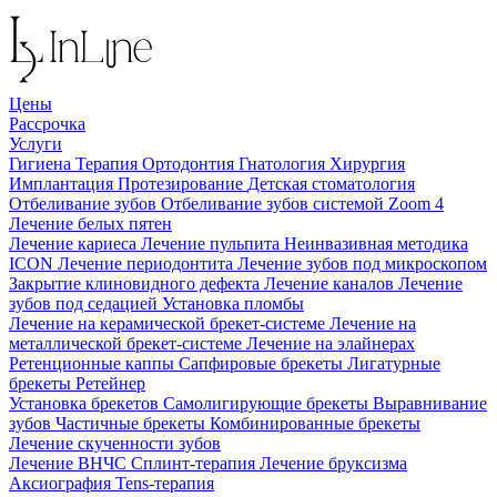
Цены
Рассрочка
Услуги
Гигиена
Терапия
Ортодонтия
Гнатология
Хирургия
Имплантация
Протезирование
Детская стоматология
Отбеливание зубов
Отбеливание зубов системой Zoom 4
Лечение белых пятен
Лечение кариеса
Лечение пульпита
Неинвазивная методика
ICON
Лечение периодонтита
Лечение зубов под микроскопом
Закрытие клиновидного дефекта
Лечение каналов
Лечение
зубов под седацией
Установка пломбы
Лечение на керамической брекет-системе
Лечение на
металлической брекет-системе
Лечение на элайнерах
Ретенционные каппы
Сапфировые брекеты
Лигатурные
брекеты
Ретейнер
Установка брекетов
Самолигирующие брекеты
Выравнивание
зубов
Частичные брекеты
Комбинированные брекеты
Лечение скученности зубов
Лечение ВНЧС
Сплинт-терапия
Лечение бруксизма
Аксиография
Tens-терапия