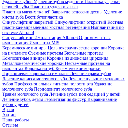
Удаление зубов
Удаление зубов мудрости
Пластика уздечки
верхней губы
Пластика уздечки языка
Пластика мягких тканей
Закрытие рецессии десны
Удаление
кисты зуба
Вестибулопластика
Синус-лифтинг закрытый
Синус-лифтинг открытый
Костная
пластика/направленная костная регенерация
Имплантация по
системе All-on-4
Синус-лифтинг
Имплантация All-on-6
Одномоментная
имплантация
Импланты MIS
Керамические виниры
Цельнокерамические коронки
Коронка
на импланте
Съёмные протезы
Бюгельные протезы
Композитные виниры
Коронка из диоксида циркония
Металлокерамические коронки
Несъемные протезы на
имплантах
Коронка на зуб
Керамические коронки
Циркониевая коронка на имплант
Лечение травм зубов
Лечение кариеса молочного зуба
Лечение пульпита молочных
зубов
Профессиональная гигиена полости рта
Удаление
молочного зуба
Периодонтит молочного зуба
Травма молочного зуба
Лечение зубов под седацией у детей
Лечение зубов детям
Герметизация фиссур
Выравнивание
зубов у детей
Врачи
Акции
Наши работы
Отзывы