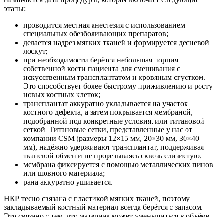
этапы:
проводится местная анестезия с использованием
специальных обезболивающих препаратов;
делается надрез мягких тканей и формируется десневой
лоскут;
при необходимости берётся небольшая порция
собственной кости пациента для смешивания с
искусственным трансплантатом и кровяным сгустком.
Это способствует более быстрому приживлению и росту
новых костных клеток;
трансплантат аккуратно укладывается на участок
костного дефекта, а затем покрывается мембраной,
подобранной под конкретные условия, или титановой
сеткой. Титановые сетки, представленные у нас от
компании CSM (размеры 12×15 мм, 20×30 мм, 30×40
мм), надёжно удерживают трансплантат, поддерживая
тканевой обмен и не прорезываясь сквозь слизистую;
мембрана фиксируется с помощью металлических пинов
или шовного материала;
рана аккуратно ушивается.
НКР тесно связана с пластикой мягких тканей, поэтому
закладываемый костный материал всегда берётся с запасом.
Это связано с тем, что материал может уменьшиться в объёме