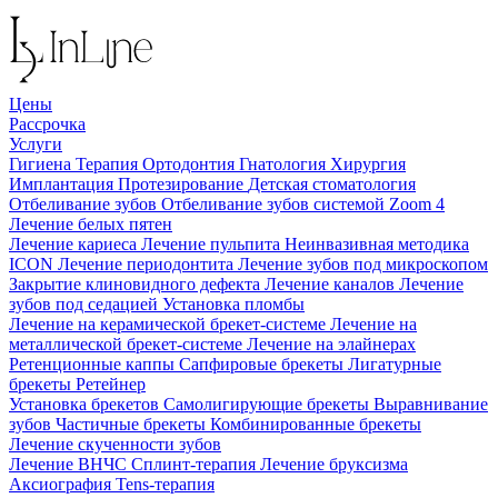
Цены
Рассрочка
Услуги
Гигиена
Терапия
Ортодонтия
Гнатология
Хирургия
Имплантация
Протезирование
Детская стоматология
Отбеливание зубов
Отбеливание зубов системой Zoom 4
Лечение белых пятен
Лечение кариеса
Лечение пульпита
Неинвазивная методика
ICON
Лечение периодонтита
Лечение зубов под микроскопом
Закрытие клиновидного дефекта
Лечение каналов
Лечение
зубов под седацией
Установка пломбы
Лечение на керамической брекет-системе
Лечение на
металлической брекет-системе
Лечение на элайнерах
Ретенционные каппы
Сапфировые брекеты
Лигатурные
брекеты
Ретейнер
Установка брекетов
Самолигирующие брекеты
Выравнивание
зубов
Частичные брекеты
Комбинированные брекеты
Лечение скученности зубов
Лечение ВНЧС
Сплинт-терапия
Лечение бруксизма
Аксиография
Tens-терапия