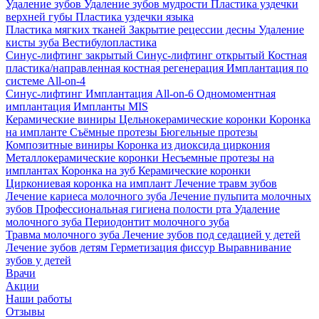
Удаление зубов
Удаление зубов мудрости
Пластика уздечки
верхней губы
Пластика уздечки языка
Пластика мягких тканей
Закрытие рецессии десны
Удаление
кисты зуба
Вестибулопластика
Синус-лифтинг закрытый
Синус-лифтинг открытый
Костная
пластика/направленная костная регенерация
Имплантация по
системе All-on-4
Синус-лифтинг
Имплантация All-on-6
Одномоментная
имплантация
Импланты MIS
Керамические виниры
Цельнокерамические коронки
Коронка
на импланте
Съёмные протезы
Бюгельные протезы
Композитные виниры
Коронка из диоксида циркония
Металлокерамические коронки
Несъемные протезы на
имплантах
Коронка на зуб
Керамические коронки
Циркониевая коронка на имплант
Лечение травм зубов
Лечение кариеса молочного зуба
Лечение пульпита молочных
зубов
Профессиональная гигиена полости рта
Удаление
молочного зуба
Периодонтит молочного зуба
Травма молочного зуба
Лечение зубов под седацией у детей
Лечение зубов детям
Герметизация фиссур
Выравнивание
зубов у детей
Врачи
Акции
Наши работы
Отзывы