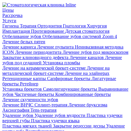
Цены
Рассрочка
Услуги
Гигиена
Терапия
Ортодонтия
Гнатология
Хирургия
Имплантация
Протезирование
Детская стоматология
Отбеливание зубов
Отбеливание зубов системой Zoom 4
Лечение белых пятен
Лечение кариеса
Лечение пульпита
Неинвазивная методика
ICON
Лечение периодонтита
Лечение зубов под микроскопом
Закрытие клиновидного дефекта
Лечение каналов
Лечение
зубов под седацией
Установка пломбы
Лечение на керамической брекет-системе
Лечение на
металлической брекет-системе
Лечение на элайнерах
Ретенционные каппы
Сапфировые брекеты
Лигатурные
брекеты
Ретейнер
Установка брекетов
Самолигирующие брекеты
Выравнивание
зубов
Частичные брекеты
Комбинированные брекеты
Лечение скученности зубов
Лечение ВНЧС
Сплинт-терапия
Лечение бруксизма
Аксиография
Tens-терапия
Удаление зубов
Удаление зубов мудрости
Пластика уздечки
верхней губы
Пластика уздечки языка
Пластика мягких тканей
Закрытие рецессии десны
Удаление