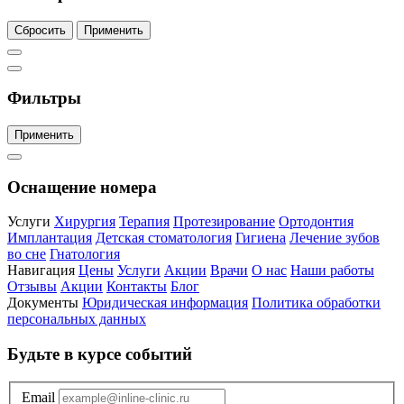
Сбросить
Применить
Фильтры
Применить
Оснащение номера
Услуги
Хирургия
Терапия
Протезирование
Ортодонтия
Имплантация
Детская стоматология
Гигиена
Лечение зубов
во сне
Гнатология
Навигация
Цены
Услуги
Акции
Врачи
О нас
Наши работы
Отзывы
Акции
Контакты
Блог
Документы
Юридическая информация
Политика обработки
персональных данных
Будьте в курсе событий
Email