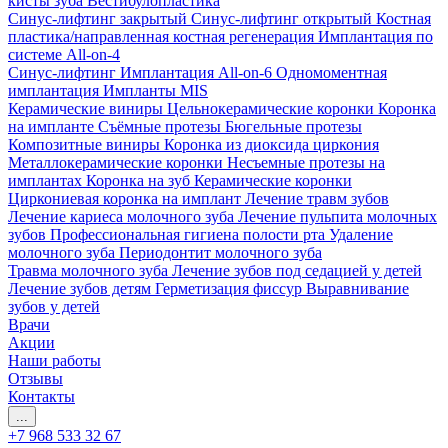
кисты зуба
Вестибулопластика
Синус-лифтинг закрытый
Синус-лифтинг открытый
Костная
пластика/направленная костная регенерация
Имплантация по
системе All-on-4
Синус-лифтинг
Имплантация All-on-6
Одномоментная
имплантация
Импланты MIS
Керамические виниры
Цельнокерамические коронки
Коронка
на импланте
Съёмные протезы
Бюгельные протезы
Композитные виниры
Коронка из диоксида циркония
Металлокерамические коронки
Несъемные протезы на
имплантах
Коронка на зуб
Керамические коронки
Циркониевая коронка на имплант
Лечение травм зубов
Лечение кариеса молочного зуба
Лечение пульпита молочных
зубов
Профессиональная гигиена полости рта
Удаление
молочного зуба
Периодонтит молочного зуба
Травма молочного зуба
Лечение зубов под седацией у детей
Лечение зубов детям
Герметизация фиссур
Выравнивание
зубов у детей
Врачи
Акции
Наши работы
Отзывы
Контакты
...
+7 968 533 32 67