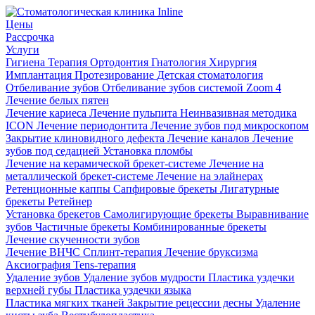
Цены
Рассрочка
Услуги
Гигиена
Терапия
Ортодонтия
Гнатология
Хирургия
Имплантация
Протезирование
Детская стоматология
Отбеливание зубов
Отбеливание зубов системой Zoom 4
Лечение белых пятен
Лечение кариеса
Лечение пульпита
Неинвазивная методика
ICON
Лечение периодонтита
Лечение зубов под микроскопом
Закрытие клиновидного дефекта
Лечение каналов
Лечение
зубов под седацией
Установка пломбы
Лечение на керамической брекет-системе
Лечение на
металлической брекет-системе
Лечение на элайнерах
Ретенционные каппы
Сапфировые брекеты
Лигатурные
брекеты
Ретейнер
Установка брекетов
Самолигирующие брекеты
Выравнивание
зубов
Частичные брекеты
Комбинированные брекеты
Лечение скученности зубов
Лечение ВНЧС
Сплинт-терапия
Лечение бруксизма
Аксиография
Tens-терапия
Удаление зубов
Удаление зубов мудрости
Пластика уздечки
верхней губы
Пластика уздечки языка
Пластика мягких тканей
Закрытие рецессии десны
Удаление