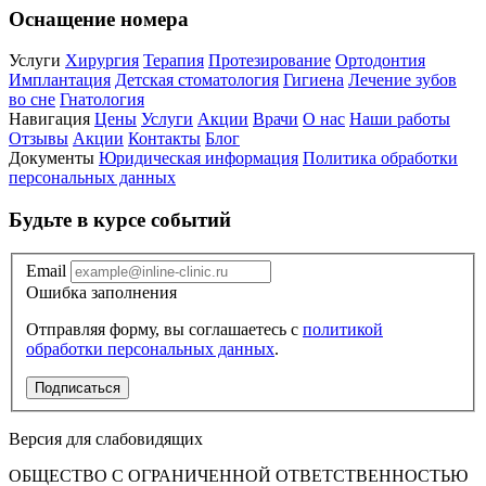
Оснащение номера
Услуги
Хирургия
Терапия
Протезирование
Ортодонтия
Имплантация
Детская стоматология
Гигиена
Лечение зубов
во сне
Гнатология
Навигация
Цены
Услуги
Акции
Врачи
О нас
Наши работы
Отзывы
Акции
Контакты
Блог
Документы
Юридическая информация
Политика обработки
персональных данных
Будьте в курсе событий
Email
Ошибка заполнения
Отправляя форму, вы соглашаетесь с
политикой
обработки персональных данных
.
Подписаться
Версия для слабовидящих
ОБЩЕСТВО С ОГРАНИЧЕННОЙ ОТВЕТСТВЕННОСТЬЮ