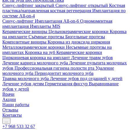
кисты зуба
Вестибулопластика
Синус-лифтинг закрытый
Синус-лифтинг открытый
Костная
пластика/направленная костная регенерация
Имплантация по
системе All-on-4
Синус-лифтинг
Имплантация All-on-6
Одномоментная
имплантация
Импланты MIS
Керамические виниры
Цельнокерамические коронки
Коронка
на импланте
Съёмные протезы
Бюгельные протезы
Композитные виниры
Коронка из диоксида циркония
Металлокерамические коронки
Несъемные протезы на
имплантах
Коронка на зуб
Керамические коронки
Циркониевая коронка на имплант
Лечение травм зубов
Лечение кариеса молочного зуба
Лечение пульпита молочных
зубов
Профессиональная гигиена полости рта
Удаление
молочного зуба
Периодонтит молочного зуба
Травма молочного зуба
Лечение зубов под седацией у детей
Лечение зубов детям
Герметизация фиссур
Выравнивание
зубов у детей
Врачи
Акции
Наши работы
Отзывы
Контакты
...
+7 968 533 32 67